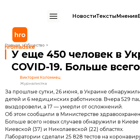
Новости
Тексты
Мнения
У еще 450 человек в Украине обнаружили COVID-19. Больше всего
Главная
Общество
У еще 450 человек в У
COVID-19. Больше всего
Виктория Коломиец
Журналистка
За прошлые сутки, 26 июня, в Украине обнаружили
детей и 6 медицинских работников. Вчера 529 па
выздоровели, а 17 — умерли от осложнений.
Об этом
сообщили
в Министерстве здравоохранен
Больше всего новых случаев обнаружили в Киеве (1
Киевской (37) и Николаевской (22) областях.
Лаборатории сделали 25 828 тестов на коронавир