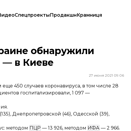
Видео
Спецпроекты
Продакшн
Крамниця
 — в Киеве
краине обнаружили
 — в Киеве
27 июня 2021 09:06
 еще 450 случаев коронавируса, в том числе 28
циентов госпитализировали, 1 097 —
ия.
35), Днепропетровской (46), Одесской (39),
ус: методом
ПЦР
— 13 926, методом
ИФА
— 2 966.