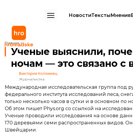
Новости
Тексты
Мнения
Ученые выяснили, почему деревья растут по ночам — это связано 
Главная
Ученые выяснили, поче
ночам — это связано с
Виктория Коломиец
Журналистка
Международная исследовательская группа под р
федерального института исследований леса, снега
только несколько часов в сутки и в основном по н
Об этом
пишет
Phys.org со ссылкой на исследовани
Ученые проводили исследования на основе данны
170 деревьями семи распространенных видов. Они
Швейцарии.