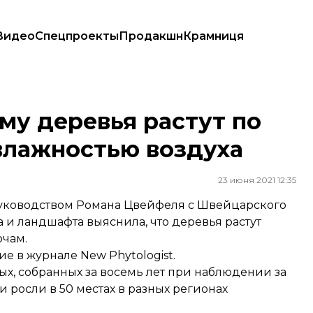
Видео
Спецпроекты
Продакшн
Крамниця
с влажностью воздуха
му деревья растут по
 влажностью воздуха
23 июня 2021 12:35
уководством Романа Цвейфеля с Швейцарского
 и ландшафта выяснила, что деревья растут
очам.
е в журнале New Phytologist.
х, собранных за восемь лет при наблюдении за
 росли в 50 местах в разных регионах