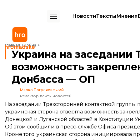
Новости
Тексты
Мнения
Украина на заседании ТКГ отвергла возможность закрепления осо
Главная
Война
Украина на заседании 
возможность закреплен
Донбасса — ОП
Марко Погуляевський
Редактор ленты новостей
На заседании Трехсторонней контактной группы 
украинская сторона отвергла возможность закреп
Донецкой и Луганской областей в Конституции У
Об этом
сообщили
в пресс-службе Офиса президе
Кроме того, украинская сторона инициировала п