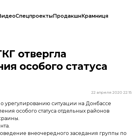
Видео
Спецпроекты
Продакшн
Крамниця
бого статуса Донбасса — ОП
ТКГ отвергла
ия особого статуса
22 апреля 2020 22:15
по урегулированию ситуации на Донбассе
ления особого статуса отдельных районов
краины.
нта.
роведение внеочередного заседания группы по