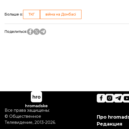
Больше о
:
ТКГ
війна на Донбасі
Поделиться
:
Все права защищены:
©
Общественное
Про hromad
Телевидение
,
2013-2026.
Редакция