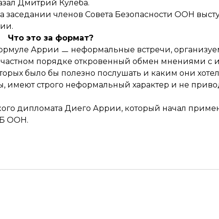
казал Дмитрий Кулеба.
 на заседании членов Совета Безопасности ООН выст
ии.
Что это за формат?
формуле Аррии ㅡ неформальные встречи, организу
в частном порядке откровенный обмен мнениями с
орых было бы полезно послушать и каким они хотел
ьны, имеют строго неформальный характер и не прив
кого дипломата Диего Аррии, который начал примен
СБ ООН.