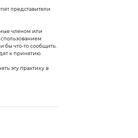
упят представители
емые членом или
 использованием
и бы что-то сообщить.
одят к принятию
ять эту практику в