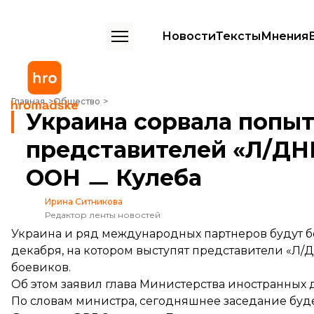
Новости
Тексты
Мнения
Украина сорвала попытку России легитимизировать представител
Главная
Общество
Украина сорвала попы
представителей «Л/ДН
ООН ㅡ Кулеба
Ирина Ситникова
Редактор ленты новостей
Украина и ряд международных партнеров будут б
декабря, на котором выступят представители «Л/
боевиков.
Об этом заявил глава Министерства иностранных
По словам министра, сегодняшнее заседание буде