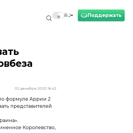
Поддержать
RU
вать
овбеза
02 декабря 2020 16:42
по формуле Аррии 2
вать представителей
раина».
диненное Королевство,