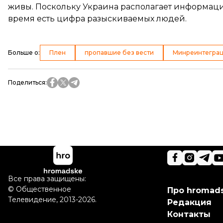
живы. Поскольку Украина располагает информацие
время есть цифра разыскиваемых людей.
Больше о
:
Плен
пропавшие без вести
Минреинтегра
Поделиться
:
Все права защищены:
©
Общественное
Про hromad
Телевидение
,
2013-2026.
Редакция
Контакты