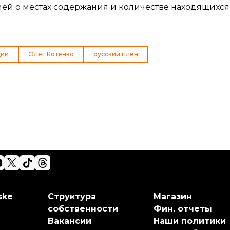
й о местах содержания и количестве находящихся т
ции
Олег Котенко
русский плен
ske
Структура
Магазин
собственности
Фин. отчеты
Вакансии
Наши политики