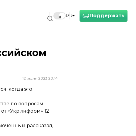
Поддержать
RU
оссийском
12 июля 2023 20:14
я, когда это
стве по вопросам
 от «Укринформ» 12
омоченный рассказал,