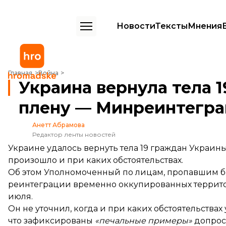
Новости
Тексты
Мнения
Украина вернула тела 19 человек, погибших в российском плену 
Главная
Война
Украина вернула тела 
плену — Минреинтегр
Анетт Абрамова
Редактор ленты новостей
Украине удалось вернуть тела 19 граждан Украины
произошло и при каких обстоятельствах.
Об этом Уполномоченный по лицам, пропавшим без
реинтеграции временно оккупированных террит
июля.
Он не уточнил, когда и при каких обстоятельства
что зафиксированы
«печальные примеры»
допроса