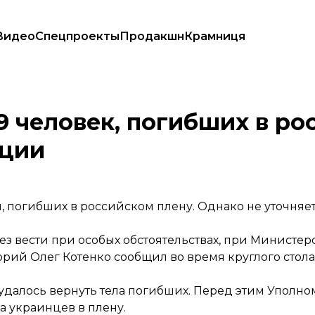
Видео
Спецпроекты
Продакшн
Крамниця
— Минреинтеграции
19 человек, погибших в р
ации
, погибших в российском плену. Однако не уточняетс
 вести при особых обстоятельствах, при Министер
орий Олег Котенко
сообщил
во время круглого стола
х удалось вернуть тела погибших. Перед этим Уполн
 украинцев в плену.