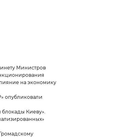
бинету Министров
функционирования
влияние на экономику
НР» опубликовали
 блокады Киеву».
онализированных»
 Громадскому