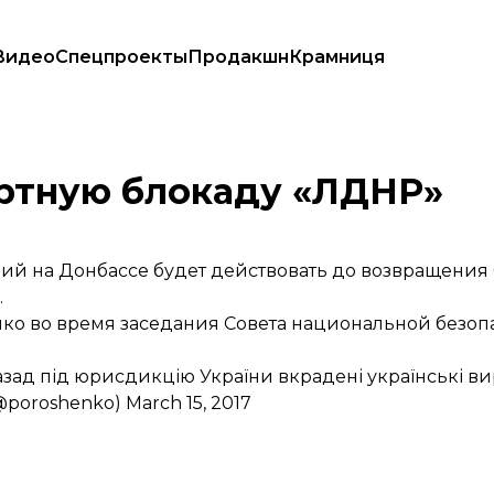
Видео
Спецпроекты
Продакшн
Крамниця
ортную блокаду «ЛДНР»
твий на Донбассе будет действовать до возвращени
.
ко во время заседания Совета национальной безоп
азад під юрисдикцію України вкрадені українські в
@poroshenko)
March 15, 2017