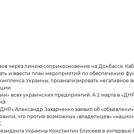
зов через линию соприкосновения на Донбассе. Ка
тать и ввести план мероприятий по обеспечению 
комплекса Украины, проанализировать негативное 
ации.
ции» всех украинских предприятий. А 2 марта в «Д
ий.
«ДНР» Александр Захарченко заявил об «объявлении
явили, что против возможных «владельцев» «наци
.
резидента Украины Константин Елисеев в интервью