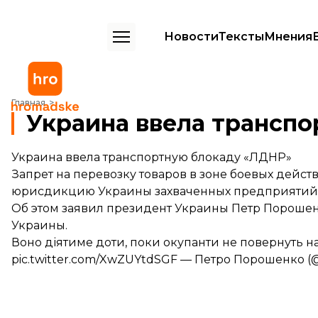
Новости
Тексты
Мнения
Украина ввела транспортную блокаду «ЛДНР»
Главная
Украина ввела трансп
Украина ввела транспортную блокаду «ЛДНР»
Запрет на перевозку товаров в зоне боевых дейс
юрисдикцию Украины захваченных предприятий
Об этом заявил президент Украины Петр Порошен
Украины.
Воно діятиме доти, поки окупанти не повернуть н
pic.twitter.com/XwZUYtdSGF
— Петро Порошенко (