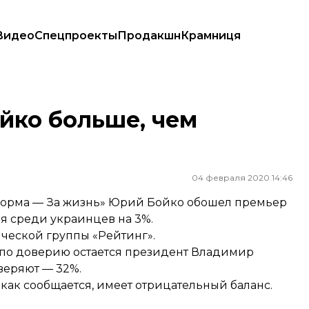
Видео
Спецпроекты
Продакшн
Крамниця
йко больше, чем
04 февраля 2020 14:46
орма — За жизнь» Юрий Бойко обошел премьер
я среди украинцев на 3%.
ической группы «Рейтинг».
м по доверию остается президент Владимир
веряют — 32%.
как сообщается, имеет отрицательный баланс.