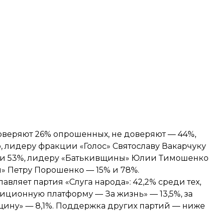
оверяют 26% опрошенных, не доверяют — 44%,
, лидеру фракции «Голос» Святославу Вакарчуку
% и 53%, лидеру «Батькивщины» Юлии Тимошенко
» Петру Порошенко — 15% и 78%.
авляет партия «Слуга народа»: 42,2% среди тех,
зиционную платформу — За жизнь» — 13,5%, за
щину» — 8,1%. Поддержка других партий — ниже