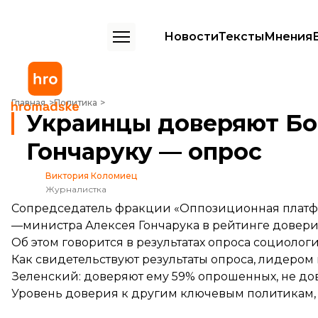
Новости
Тексты
Мнения
Украинцы доверяют Бойко больше, чем Гончаруку — опрос
Главная
Политика
Украинцы доверяют Бо
Гончаруку — опрос
Виктория Коломиец
Журналистка
Сопредседатель фракции «Оппозиционная платф
—министра Алексея Гончарука в рейтинге довери
Об этом
говорится
в результатах опроса социолог
Как свидетельствуют результаты опроса, лидеро
Зеленский: доверяют ему 59% опрошенных, не до
Уровень доверия к другим ключевым политикам, 