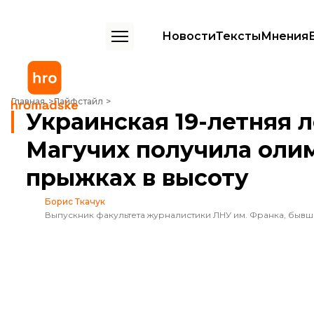
Новости
Тексты
Мнения
Украинская 19-летняя легкоатлетка Ярослава Магучих получила о
Главная
Лайфстайл
Украинская 19-летняя 
Магучих получила оли
прыжках в высоту
Борис Ткачук
Выпускник факультета журналистики ЛНУ им. Франка, быв