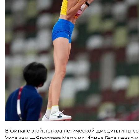
Результат Магучих — 2 метра ровно. Высоту в 202 
две другие попытки перенесла на 204 см. В конц
Первое место заняла представительница
ОКР
Мар
Никола Макдермотт (202 см).
Еще одна украинская легкоатлетка Ирина Геращенк
В финале этой легкоатлетической дисциплины с
Украины — Ярослава Магучих, Ирина Геращенко и 