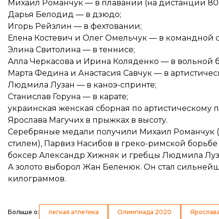
Михаил Романчук — в
плавании
(на дистанции 80
Дарья Белодид — в
дзюдо
;
Игорь Рейзлин — в
фехтовании
;
Елена Костевич и Олег Омельчук — в
командной 
Элина Свитолина — в
теннисе
;
Алла Черкасова
и
Ирина Коляденко
— в вольной б
Марта Федина и Анастасия Савчук — в
артистичес
Людмила Лузан — в
каноэ-спринте
;
Станислав Горуна — в
карате
;
украинская женская сборная по артистическому 
Ярослава Магучих в прыжках в высоту.
Серебряные медали получили
Михаил Романчук
стилем),
Парвиз Насибов
в греко-римской борьбе (
боксер
Александр Хижняк
и гребцы
Людмила Луз
А золото
выборол
Жан Беленюк. Он стал сильнейш
килограммов.
Больше о
:
легкая атлетика
Олимпиада 2020
Ярослава