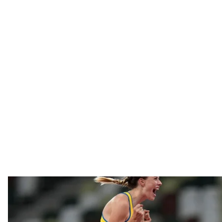
Украинская легкоатлетка Ярослава Магучих пол
AP Photo/Petr
На Олимпийских играх в Токио 7 августа 19—летня
завоевала бронзу в прыжках в высоту. Эти Игры ст