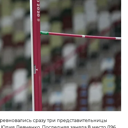
см она не смогла преодолеть с первой попытки. А
е концов, они также оказались неудачными.
ия Ласицкене (204 см). Второе — австралийка
о заняла 4 место, преодолев высоту в 198 см.
оревновались сразу три представительницы
Юлия Левченко. Последняя заняла 8 место (196