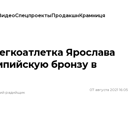
Видео
Спецпроекты
Продакшн
Крамниця
лимпийскую бронзу в прыжках в высоту
легкоатлетка Ярослава
мпийскую бронзу в
07 августа 2021 16:05
ший радийщик