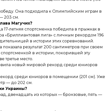
 победу. Она подходила к Олимпийским играм в
— 203 см.
слава Магучих?
да 17-летняя спортсменка победила в прыжках в
ира «Бриллиантовая лига» с личным рекордом 196
едительницей в истории этих соревнований.
 показала результат 200 сантиметров при своем
 спортсменкой в ​​истории, покорившей эту
ве третье место.
ановила новый мировой рекорд среди юниоров
рекорд среди юниоров в помещении (201 см). Уже
тр — до 202 см.
хи Украины?
ад, двенадцать из которых — бронзовые, пять —