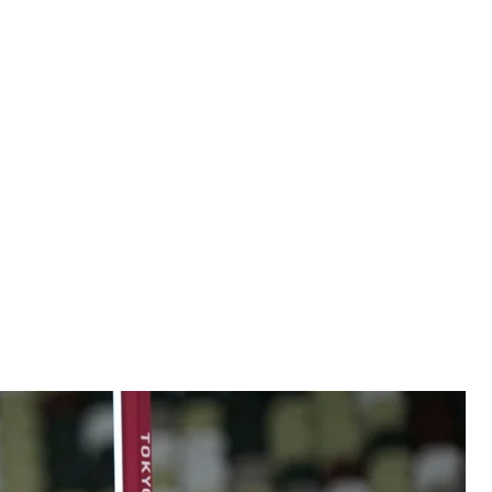
учила олимпийскую бронзу в прыжках в высоту
 David Josek
я украинская легкоатлетка Ярослава Магучих
али для нее первыми в карьере.