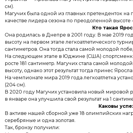
см).
Магучих была одной из главных претенденток на
качестве лидера сезона по преодоленной высоте 
Кто такая Яро
Она родилась в Днепре в 2001 году. В мае 2019 го
высоту на первом этапе легкоатлетического турн
сантиметров. Она тогда стала самой молодой поб
На следующем этапе в Юджине (США) спортсменка
росте 181 сантиметр. Магучих стала самой молодой
высоту, однако этот результат тогда принес Яросла
На чемпионате мира 2019 года легкоатлетка уст
(204 см).
В 2020 году Магучих установила новый мировой 
в январе она улучшила свой результат на 1 сантиме
Каковы успе
В активе нашей сборной уже 18 олимпийских нагр
серебряные и одна золотая.
Так, бронзу получили: