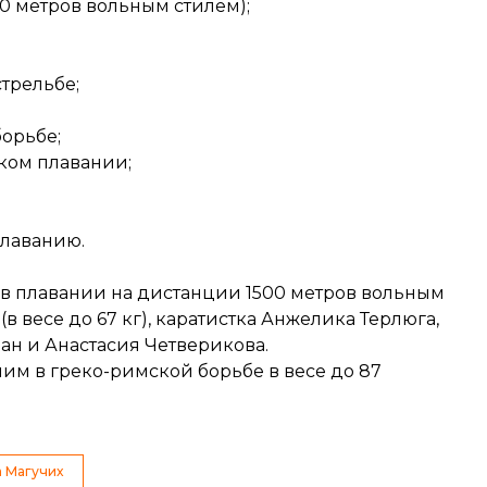
0 метров вольным стилем);
стрельбе
;
орьбе;
ком плавании
;
плаванию.
(в плавании на дистанции 1500 метров вольным
в весе до 67 кг), каратистка
Анжелика Терлюга
,
ан и Анастасия Четверикова
.
им в греко-римской борьбе в весе до 87
 Магучих