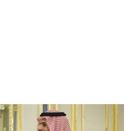
странных дел Королевства Саудовская Аравия
нта Украины
еве с министром иностранных дел Саудовской
м. По словам главы государства, это первый за