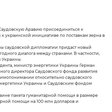
 Саудовскую Аравию присоединиться к
 к украинской инициативе по поставкам зерна в
авы саудовской дипломатии придаст новый
дного диалога между странами. В частности,
и Украины.
дента, министр энергетики Украины Герман
ного директора Саудовского фонда развития
аимопонимании относительно саудовского
энергетики Украины и Саудовским фондом
аине пакета гуманитарной помощи в размере
арной помощи на 100 млн долларов и