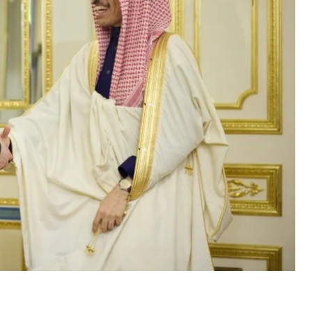
раину с момента установления дипломатических
и пишет
«Укринформ»
.
ил, что саудовская сторона ознакомилась с
азил надежду, что они станут основой будущего
ты боевых действий и урегулирование войны под
дному праву.