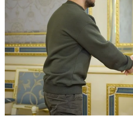
30 лет визит главы МИД Саудовской Аравии в Ук
отношений между странами.
Об этом сообщается на сайте
президента Украины
Министр иностранных дел Саудовской Аравии заяв
положениями
украинской «формулы мира»
и выр
урегулирования войны.
В то же время он выступил за уменьшение остро
эгидой ООН на принципах уважения к междунаро