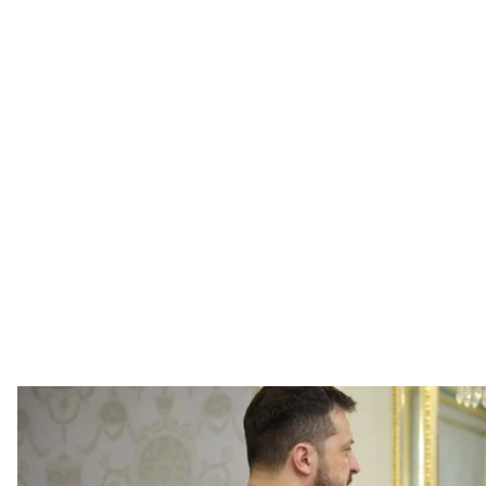
Встреча президента Украины с министром ино
Офис президе
Президент Владимир Зеленский встретился в Ки
Аравии принцем Фейсалом бин Фарханом Аль Саудо