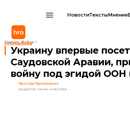
Новости
Тексты
Мнения
Украину впервые посетил глава МИД Саудовской Аравии, призвал
Главная
Война
Украину впервые посе
Саудовской Аравии, пр
войну под эгидой ОО
Ярослав Герасименко
редактор ленты новостей