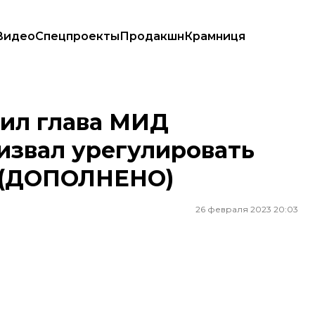
Видео
Спецпроекты
Продакшн
Крамниця
 урегулировать войну под эгидой ООН (ДОПОЛНЕНО)
тил глава МИД
извал урегулировать
Н (ДОПОЛНЕНО)
26 февраля 2023 20:03