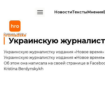
Новости
Тексты
Мнения
Украинскую журналистку задержали в Минске
Главная
Мир
Украинскую журналист
Украинскую журналистку издания «Новое время»
Украинскую журналистку издания
«
Новое время
»
Об этом она написала на своей странице в Faceboo
Kristina Berdynskykh