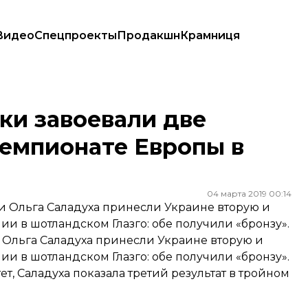
Видео
Спецпроекты
Продакшн
Крамниця
пионате Европы в Глазго
ки завоевали две
чемпионате Европы в
04 марта 2019 00:14
 Ольга Саладуха принесли Украине вторую и
и в шотландском Глазго: обе получили «бронзу».
 Ольга Саладуха принесли Украине вторую и
и в шотландском Глазго: обе получили «бронзу».
 Саладуха показала третий результат в тройном