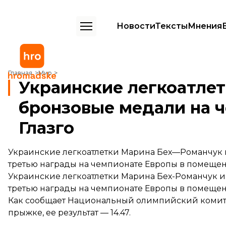
Новости
Тексты
Мнения
Украинские легкоатлетки завоевали две бронзовые медали на чем
Главная
Мир
Украинские легкоатлет
бронзовые медали на 
Глазго
Украинские легкоатлетки Марина Бех—Романчук и
третью награды на чемпионате Европы в помещени
Украинские легкоатлетки Марина Бех-Романчук и
третью награды на чемпионате Европы в помещени
Как сообщает Национальный олимпийский комитет,
прыжке, ее результат — 14.47.