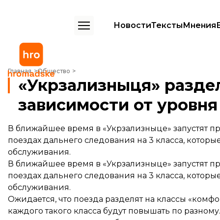
Новости
Тексты
Мнения
«Укрзализныця» разделяет поезда на классы в зависимости от уро
Главная
Общество
«Укрзализныця» раздел
зависимости от уровня
В ближайшее время в «Укрзализныце» запустят п
поездах дальнего следования на 3 класса, которы
обслуживания.
В ближайшее время в «Укрзализныце»
запустят
пр
поездах дальнего следования на 3 класса, которы
обслуживания.
Ожидается, что поезда разделят на классы «комфор
каждого такого класса будут повышать по разному.