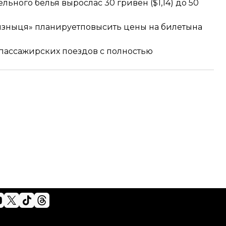
ельного белья выросла
с 30 гривен ($1,14) до 50
изныця» планирует
повысить цены на билеты
на
 пассажирских поездов
с полностью