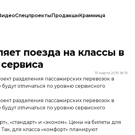
Видео
Спецпроекты
Продакшн
Крамниця
вня сервиса
яет поезда на классы в
 сервиса
13 марта 2019 18:19
роект разделения пассажирских перевозок в
е будут отличаться по уровню сервисного
оект разделения пассажирских перевозок в
е будут отличаться по уровню сервисного
т», «стандарт» и «эконом». Цены на билеты для
 Так, для класса «комфорт» планируют