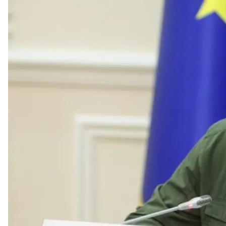
Премьер-министр У
Уровень подготовки областей Украины к отопител
призывает выйти на 100% в ближайшие недели.
Об этом
заявил
премьер-министр Украины Денис
Сейчас в запасах Украины почти 14 млрд кубов газ
Минэнергетики, Минразвития громад и других от
отопительному сезону.
Министр энергетики Герман Галущенко отметил, чт
кубов газа. Кроме того, есть договоренности по и