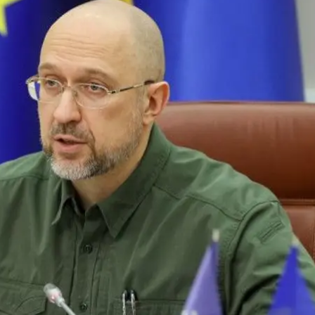
краины Денис Шмыгаль на заседании правительства
Кабинет министров
ьному сезону 2022—2023 составляет более 88%, глав
 Шмыгаль.
а и 2,2 млн тонн угля. Шмыгаль подчеркнул, что клю
ветственных органов на ближайшие недели — выйти 
о к началу отопительного сезона запланировано нак
мпорту определенного объема газа для создания рез