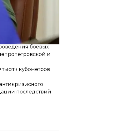
ельный сезон
, что дрова для
проведения боевых
Днепропетровской и
0 тысяч кубометров
 антикризисного
идации последствий