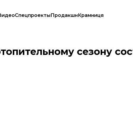
Видео
Спецпроекты
Продакшн
Крамниця
ыгаль
отопительному сезону со