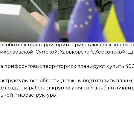
родных ресурсов сообщили, что на текущий отопит
ивен на закупку дров
. В Минреинтеграции сообщали
м особо опасных территорий, прилегающих к зонам 
Николаевской, Сумской, Харьковской, Херсонской, 
 на прифронтовых территориях планируют купить 40
аструктуры все области должны подготовить планы
е создан и работает круглосуточный штаб по ликв
ьной инфраструктуры.