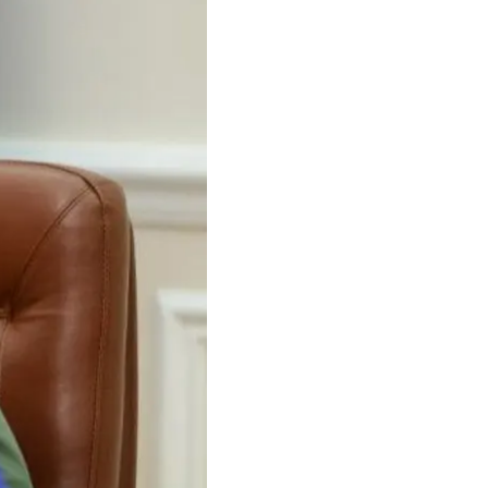
а правительства
чевая задача для
на 100% готовности к
опить 14,5-15 млрд
ервного запаса.