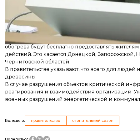
В Министерстве защиты окружающей среды и при
планируется реализовать 5 млн кубометров дров.
Так, правительство выделило областям
562 млн гр
обогрева будут бесплатно предоставлять жителя
действий. Это касается Донецкой, Запорожской, 
Черниговской областей.
В правительстве указывают, что всего для людей
древесины.
В случае разрушения объектов критической инфр
реагирования и взаимодействия организаций. Уж
военных разрушений энергетической и коммунал
Больше о
:
правительство
отопительный сезон
Поделиться
: