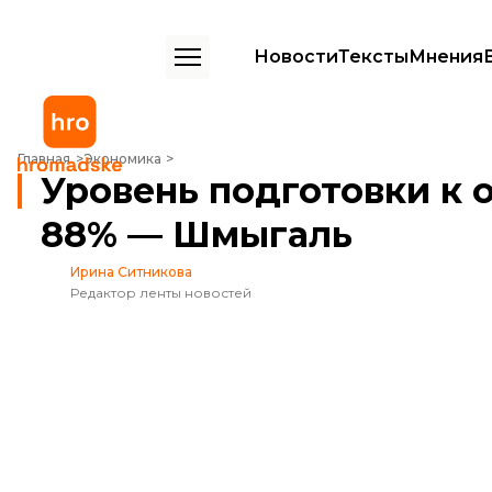
Новости
Тексты
Мнения
Уровень подготовки к отопительному сезону составляет 88% — Шм
Главная
Экономика
Уровень подготовки к 
88% — Шмыгаль
Ирина Ситникова
Редактор ленты новостей