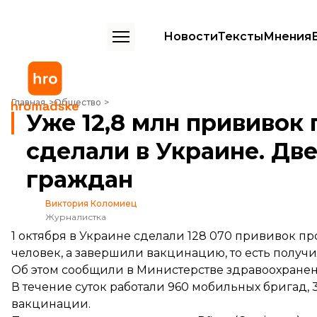
Новости
Тексты
Мнения
Уже 12,8 млн прививок против коронавируса сделали в Украине. Д
Главная
Общество
Уже 12,8 млн прививок
сделали в Украине. Две
граждан
Виктория Коломиец
Журналистка
1 октября в Украине сделали 128 070 прививок пр
человек, а завершили вакцинацию, то есть получил
Об этом
сообщили
в Министерстве здравоохранен
В течение суток работали 960 мобильных бригад,
вакцинации.