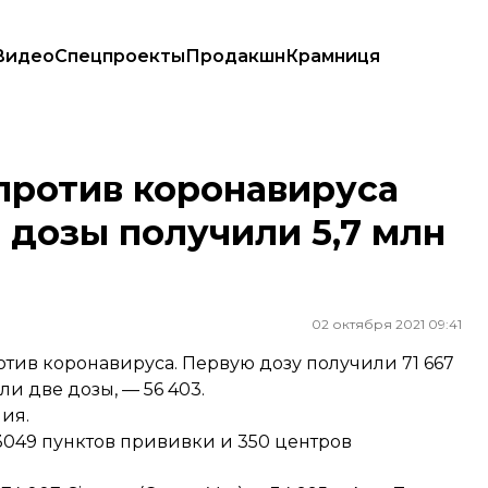
Видео
Спецпроекты
Продакшн
Крамниця
ве дозы получили 5,7 млн граждан
 против коронавируса
 дозы получили 5,7 млн
02 октября 2021 09:41
отив коронавируса. Первую дозу получили 71 667
и две дозы, — 56 403.
ия.
 3049 пунктов прививки и 350 центров