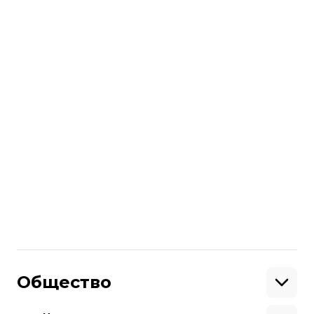
нашли90 патронов и несколько
тротиловых шашек.
4 августа в
аннексированномКрымуБалуха
приговорили к 3,5 годам заключения.
ЧИТАЙТЕ ТАКЖЕ:Он живет под
украинским флагом в Крыму.
История
Владимира Балуха
Больше о
:
аннексированный Крым
Поделиться
:
Общество
Образование