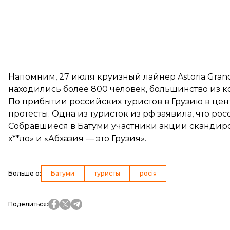
Напомним, 27 июля круизный лайнер Astoria Grand
находились более 800 человек, большинство из к
По прибытии российских туристов в Грузию в цен
протесты. Одна из туристок из рф заявила, что ро
Собравшиеся в Батуми участники акции скандиров
х**ло» и «Абхазия — это Грузия».
Больше о
:
Батуми
туристы
росія
Поделиться
: