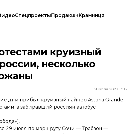
Видео
Спецпроекты
Продакшн
Крамниця
оссии, несколько участников акции задержаны
ротестами круизный
 россии, несколько
ержаны
31 июля 2023 13:18
ние дни прибыл круизный лайнер Astoria Grande
стами, а забиравший россиян автобус
обода»).
я 29 июля по маршруту Сочи — Трабзон —