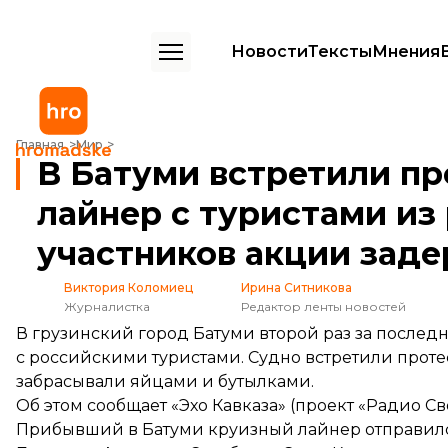
Новости
Тексты
Мнения
В Батуми встретили протестами круизный лайнер с туристами из р
Главная
Мир
В Батуми встретили п
лайнер с туристами из
участников акции зад
Виктория Коломиец
Ирина Ситникова
Журналистка
Редактор ленты новостей
В грузинский город Батуми второй раз за послед
с российскими туристами. Судно встретили проте
забрасывали яйцами и бутылками.
Об этом
сообщает
«Эхо Кавказа» (проект «Радио Св
Прибывший в Батуми круизный лайнер отправилс