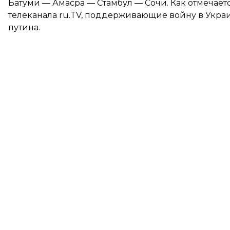
Батуми — Амасра — Стамбул — Сочи. Как отмечает
телеканала ru.TV, поддерживающие войну в Укра
путина.