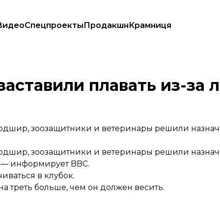
Видео
Спецпроекты
Продакшн
Крамниця
заставили плавать из-за 
фордшир, зоозащитники и ветеринары решили назна
фордшир, зоозащитники и ветеринары решили назна
, —
информирует
BBC.
иваться в клубок.
на треть больше, чем он должен весить.