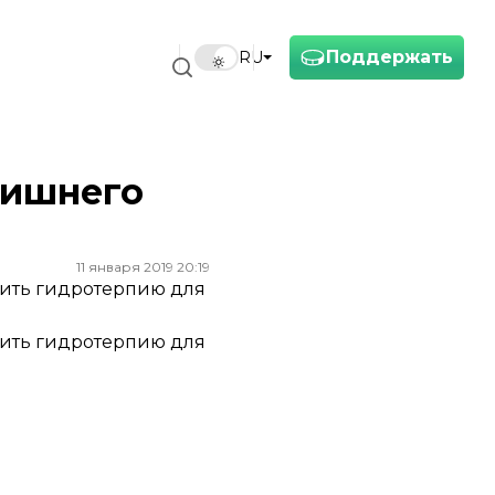
Поддержать
RU
лишнего
11 января 2019 20:19
чить гидротерпию для
чить гидротерпию для