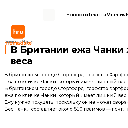
Новости
Тексты
Мнения
В Британии ежа Чанки заставили плавать из-за лишнего веса
Главная
Мир
В Британии ежа Чанки 
веса
В британском городе Стортфорд, графство Харт
ежа по кличке Чанки, который имеет лишний вес.
В британском городе Стортфорд, графство Харт
ежа по кличке Чанки, который имеет лишний вес
Ежу нужно похудеть, поскольку он не может сворач
Вес Чанки составляет около 850 граммов — почти 