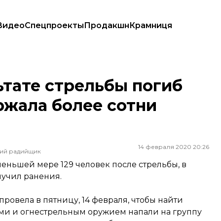
Видео
Спецпроекты
Продакшн
Крамниця
держала более сотни людей
ьтате стрельбы погиб
ржала более сотни
14 февраля 2020 20:26
ший радийщик
еньшей мере 129 человек после стрельбы, в
лучил ранения.
ровела в пятницу, 14 февраля, чтобы найти
ами и огнестрельным оружием напали на группу