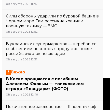
08 августа 2026 11:35
Силы обороны ударили по буровой башне в
Черном море. Там россияне хранили
военную технику — ВМС
08 августа 2026 12:52
В украинских супермаркетах — перебои со
снабжением некоторых продуктов после
российских атак по складам
08 августа 2026 12:31
Важно
В Киеве прощаются с погибшим
Поддержать
Алексеем Юковым — поисковиком
отряда «Плацдарм» (ФОТО)
08 августа 2026 12:49
Поддержи hromadske.
Мы работаем для тебя и
Пожизненное заключение — 11 военных рф