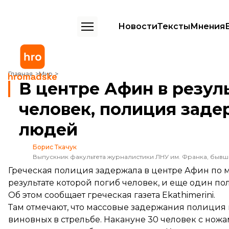
Новости
Тексты
Мнения
В центре Афин в результате стрельбы погиб человек, полиция за
Главная
Мир
В центре Афин в резул
человек, полиция заде
людей
Борис Ткачук
Выпускник факультета журналистики ЛНУ им. Франка, быв
Греческая полиция задержала в центре Афин по м
результате которой погиб человек, и еще один по
Об этом
сообщает
греческая газета Ekathimerini.
Там отмечают, что массовые задержания полиция п
виновных в стрельбе. Накануне 30 человек с нож