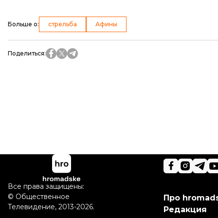
Больше о
:
стрельба
Афины
Поделиться
:
Все права защищены:
©
Общественное
Про hromad
Телевидение
,
2013-2026.
Редакция