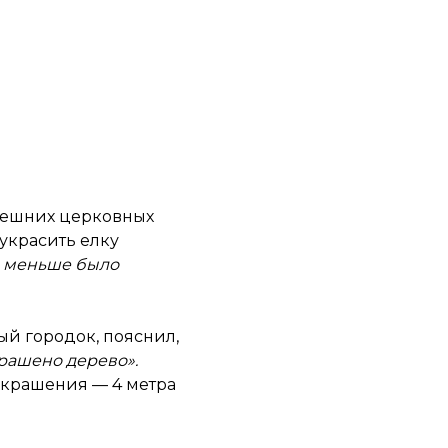
внешних церковных
украсить елку
о меньше было
ный городок,
пояснил
,
крашено дерево».
украшения — 4 метра