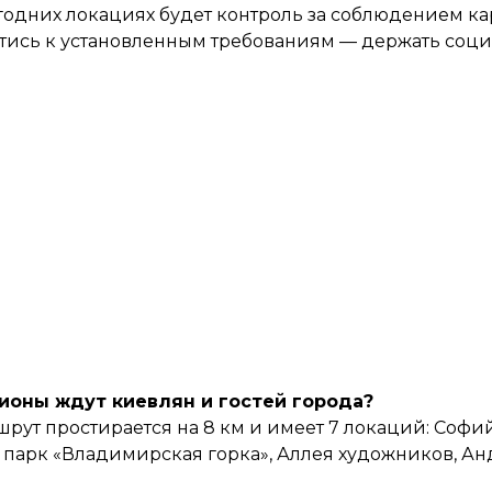
вогодних локациях будет контроль за соблюдением к
стись к установленным требованиям — держать соц
ионы ждут киевлян и гостей города?
ут простирается на 8 км и имеет 7 локаций: Софи
парк «Владимирская горка», Аллея художников, Ан