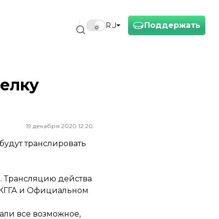
Поддержать
RU
 елку
19 декабря 2020 12:20
 будут транслировать
н. Трансляцию действа
КГГА
и
Официальном
али все возможное,