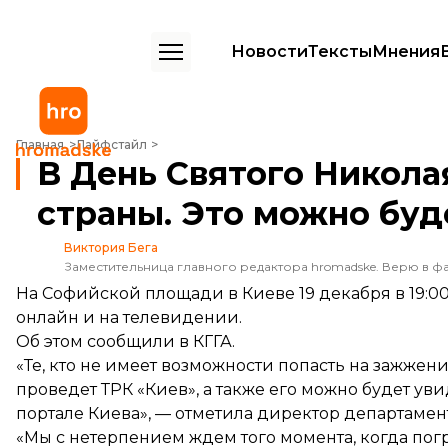
Новости
Тексты
Мнения
В День Святого Николая в Киеве зажгут главную елку страны. Это
Главная
Лайфстайл
В День Святого Никола
страны. Это можно буд
Виктория Бега
Заместительница главного редактора hromadske. Верю в фа
На Софийской площади в Киеве 19 декабря в 19:00
онлайн и на телевидении.
Об этом сообщили в КГГА.
«Те, кто не имеет возможности попасть на зажжен
проведет ТРК «Киев», а также его можно будет уви
портале Киева
», — отметила директор департамен
«Мы с нетерпением ждем того момента, когда пог