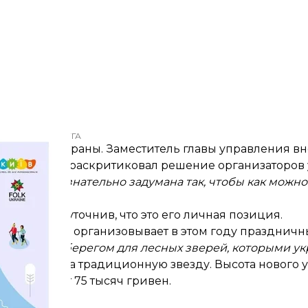
КГГА
авной елки страны. Заместитель главы управления 
 Зоря ранее
раскритиковал
решение организаторов 
рмления
«сознательно задумана так, чтобы как можн
н Сидор, уточнив, что это его личная позиция.
ine, которая организовывает в этом году празднич
тся как бы оберегом для лесных зверей, которыми у
или шляпу на традиционную звезду. Высота нового 
0 кг и стоит 75 тысяч гривен.