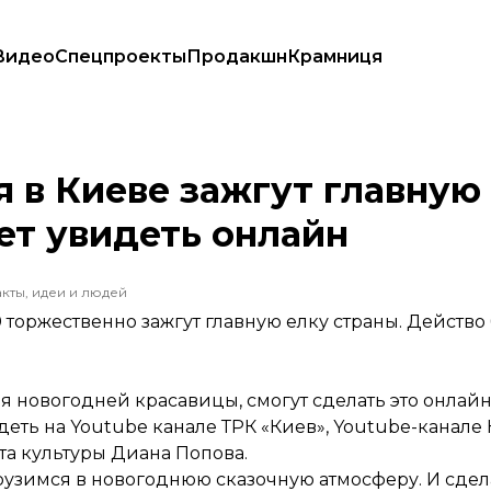
Видео
Спецпроекты
Продакшн
Крамниця
 можно будет увидеть онлайн
я в Киеве зажгут главную
ет увидеть онлайн
кты, идеи и людей
 торжественно зажгут главную елку страны. Действо
ия новогодней красавицы, смогут сделать это онлай
деть на Youtube канале ТРК «
Киев
»,
Youtube-канале 
та культуры Диана Попова.
рузимся в новогоднюю сказочную атмосферу. И сдел