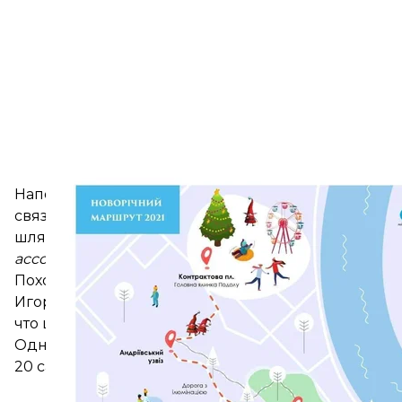
Напомним, в этом году возник скандал вокруг гл
связей Православной церкви Украины Евстратий
шляпой. По мнению Зари, общая концепция офо
ассоциаций с Рождеством Христовым».
Похожее мнение высказал и представитель ПЦУ Ива
Игорь Добруцкий, руководитель проекта Folk Ukra
что шляпа на елке
«символизирует сказку и являе
Однако позже из-за критики организаторы замен
20 сантиметров. Оно сделано из алюминия, весит 6