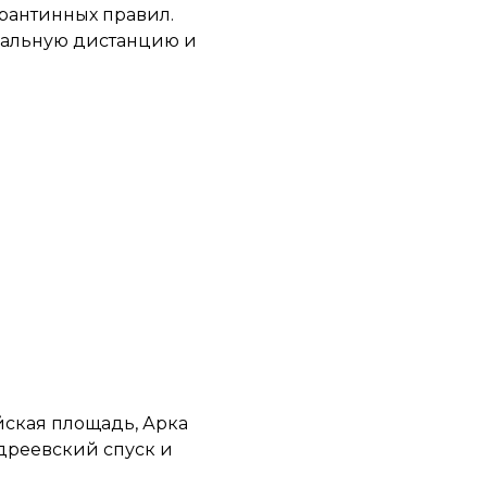
арантинных правил.
иальную дистанцию и
йская площадь, Арка
дреевский спуск и