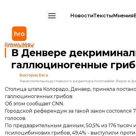
Новости
Тексты
Мнения
В Денвере декриминализировали галлюциногенные грибы
Главная
Мир
В Денвере декриминал
галлюциногенные гри
Виктория Бега
Заместительница главного редактора hromadske. Верю в фа
Столица штата Колорадо, Денвер, приняла поста
галлюциногенных грибов.
Об этом
сообщает
СNN.
Городской референдум за такой закон состоялся 
голосов.
По предварительным данным, 50,5% из 176 тысяч
псилоцибинових грибов, 49,4% - выступили проти