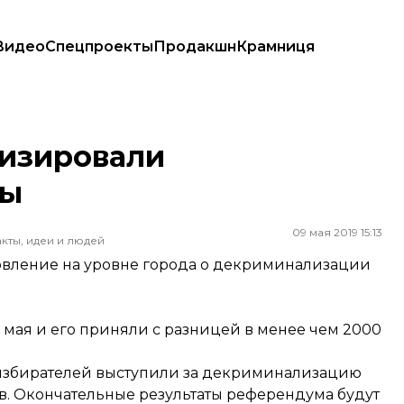
Видео
Спецпроекты
Продакшн
Крамниця
изировали
бы
09 мая 2019 15:13
кты, идеи и людей
новление на уровне города о декриминализации
7 мая и его приняли с разницей в менее чем 2000
 избирателей выступили за декриминализацию
в. Окончательные результаты референдума будут