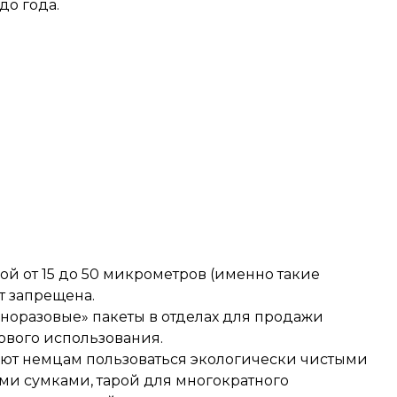
до года.
ой от 15 до 50 микрометров (именно такие
т запрещена.
дноразовые» пакеты в отделах для продажи
ового использования.
гают немцам пользоваться экологически чистыми
ми сумками, тарой для многократного