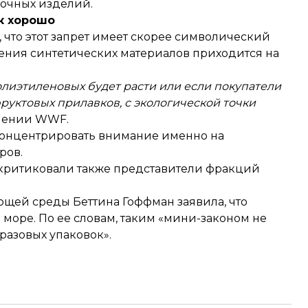
лочных изделий.
ак хорошо
, что этот запрет имеет скорее символический
ления синтетических материалов приходится на
лиэтиленовых будет расти или если покупатели
руктовых прилавков, с экологической точки
влении WWF.
концентрировать внимание именно на
ров.
критиковали также представители фракций
ющей среды Беттина Гоффман заявила, что
море. По ее словам, таким «мини-законом не
разовых упаковок».