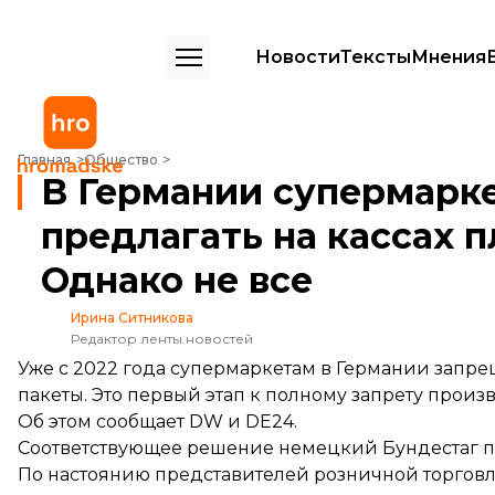
Новости
Тексты
Мнения
В Германии супермаркетам запретили предлагать на кассах пласти
Главная
Общество
В Германии супермарк
предлагать на кассах 
Однако не все
Ирина Ситникова
Редактор ленты новостей
Уже с 2022 года супермаркетам в Германии запре
пакеты. Это первый этап к полному запрету произв
Об этом
сообщает
DW и
DE24
.
Соответствующее решение немецкий Бундестаг при
По настоянию представителей розничной торговл