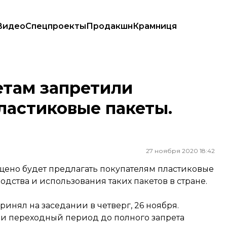
Видео
Спецпроекты
Продакшн
Крамниця
ковые пакеты. Однако не все
етам запретили
пластиковые пакеты.
27 ноября 2020 18:42
щено будет предлагать покупателям пластиковые
одства и использования таких пакетов в стране.
нял на заседании в четверг, 26 ноября.
и переходный период до полного запрета