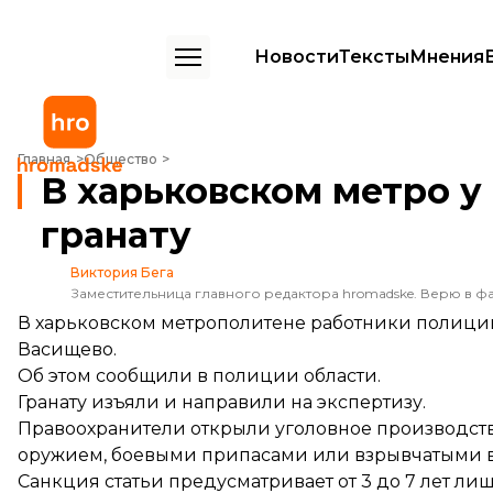
Новости
Тексты
Мнения
В харьковском метро у мужчины изъяли гранату
Главная
Общество
В харьковском метро 
гранату
Виктория Бега
Заместительница главного редактора hromadske. Верю в фа
В харьковском метрополитене работники полиции
Васищево.
Об этом
сообщили
в полиции области.
Гранату изъяли и направили на экспертизу.
Правоохранители открыли уголовное производство 
оружием, боевыми припасами или взрывчатыми в
Санкция статьи предусматривает от 3 до 7 лет л