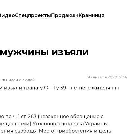
Видео
Спецпроекты
Продакшн
Крамниця
у мужчины изъяли
28 января 2020 12:34
кты, идеи и людей
 изъяли гранату Ф—1 у 39—летнего жителя пгт
по ч. 1 ст. 263 (незаконное обращение с
еществами) Уголовного кодекса Украины.
ишения свободы. Место приобретения и цель