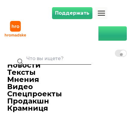
Поддержать
Поддержать
В Индии сотрудники разгромили завод, где собирают iPhone. Все 
Главная
Мир
В Индии сотрудники
разгромили завод, где
RU
UK
EN
собирают iPhone. Все из-за
проблем с выплатами
Новости
Евгения Луценко
Тексты
Редактор ленты новостей hromadske. Считаю, что уважение к каждому, критическое мышление и признание ошибок спасут мир. Особенно люблю новости о науке и космос
Мнения
14 декабря 2020 09:55
Две тысячи работников разгромили
Видео
завод корпорации Wistron в
Спецпроекты
индийском городе Нарасипура (штат
Продакшн
Карнатака), где собирают iPhone. Люди
Крамниця
жалуются на неполные выплаты
зарплат.
Об этом сообщает
India
Express и
The