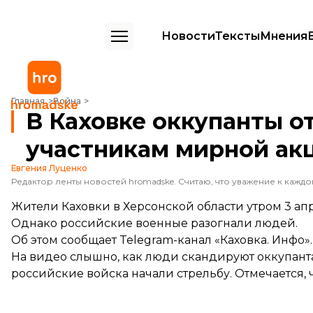
Новости
Тексты
Мнения
В Каховке оккупанты открыли огонь по участникам мирной акции
Главная
Война
В Каховке оккупанты о
участникам мирной ак
Евгения Луценко
Жители Каховки в Херсонской области утром 3 а
Однако российские военные разогнали людей.
Об этом
сообщает
Telegram-канал «Каховка. Инфо».
На видео слышно, как люди скандируют оккупант
российские войска начали стрельбу. Отмечается, 