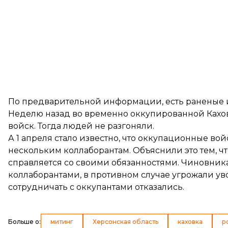
По предварительной информации, есть раненые 
Неделю назад во временно оккупированной Ках
войск. Тогда людей не разгоняли.
А 1 апреля стало известно, что оккупационные во
нескольким коллаборантам. Объяснили это тем, чт
справляется со своими обязанностями. Чиновник
коллаборантами, в противном случае угрожали у
сотрудничать с оккупантами отказались.
Больше о
:
митинг
Херсонская область
каховка
р