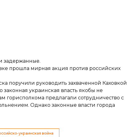
и задержанные.
овке
прошла
мирная акция против российских
йска
поручили
руководить захваченной Каховкой
о законная украинская власть якобы не
ам горисполкома предлагали сотрудничество с
вольнением. Однако законные власти города
оссийско-украинская война