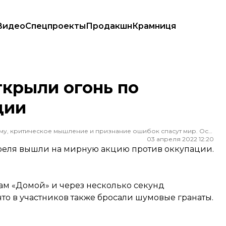
Видео
Спецпроекты
Продакшн
Крамниця
ткрыли огонь по
ции
Редактор ленты новостей hromadske. Считаю, что уважение к каждому, критическое мышление и признание ошибок спасут мир. Особенно люблю новости о науке и космос
03 апреля 2022 12:20
преля вышли на мирную акцию против оккупации.
ам «Домой» и через несколько секунд
что в участников также бросали шумовые гранаты.