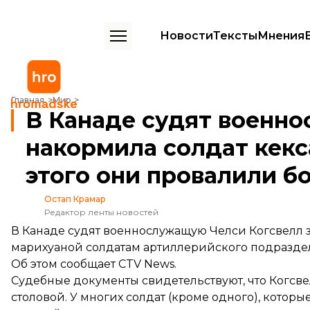
Новости
Тексты
Мнения
В Канаде судят военнослужащую, которая накормила солдат кексам
Главная
Мир
В Канаде судят военно
накормила солдат кекс
этого они провалили б
Остап Крамар
Редактор ленты новостей
В Канаде судят военнослужащую Челси Когсвелл за 
марихуаной солдатам артиллерийского подраздел
Об этом
сообщает
CTV News.
Судебные документы свидетельствуют, что Когсве
столовой. У многих солдат (кроме одного), котор