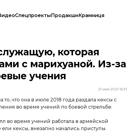
Видео
Спецпроекты
Продакшн
Крамниця
и с марихуаной. Из-за этого они провалили боевые учения
служащую, которая
ами с марихуаной. Из-за
оевые учения
21 мая 2021 16:31
то, что она в июле 2018 года раздала кексы с
ения во время учений по боевой стрельбе.
лл во время учений работала в армейской
ые ели кексы, внезапно начались приступы