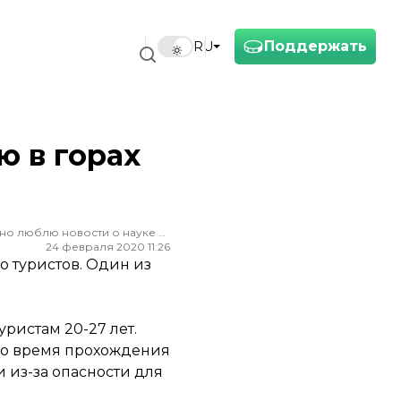
Поддержать
RU
ю в горах
Редактор ленты новостей hromadske. Считаю, что уважение к каждому, критическое мышление и признание ошибок спасут мир. Особенно люблю новости о науке и космос
24 февраля 2020 11:26
о туристов. Один из
уристам 20-27 лет.
 Во время прохождения
и из-за опасности для