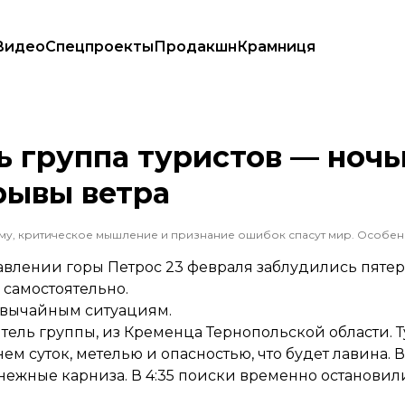
Видео
Спецпроекты
Продакшн
Крамниця
ный снег и порывы ветра
ь группа туристов — ночь
рывы ветра
авлении горы Петрос 23 февраля заблудились пятер
 самостоятельно.
звычайным ситуациям.
тель группы, из Кременца Тернопольской области. Т
 суток, метелью и опасностью, что будет лавина.
снежные карниза. В 4:35 поиски временно остановил