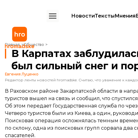
Новости
Тексты
Мнения
В Карпатах заблудилась группа туристов — ночью в горах был силь
Главная
Общество
В Карпатах заблудилас
был сильный снег и по
Евгения Луценко
В Раховском районе Закарпатской области в напр
туристов вышел на связь и сообщил, что спустился
Об этом
передает
Государственная служба по чре
Четверо туристов были из Киева, а один, руководи
Поисковая операция осложнялась темным временем
по склону, одна из поисковых групп сорвала два 
спасателей.