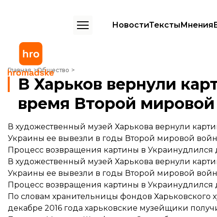
Новости
Тексты
Мнения
В Харьков вернули картину, утраченную во время Второй мировой
Главная
Общество
В Харьков вернули кар
время Второй мировой
В художественный музей Харькова вернули карти
Украины ее вывезли в годы Второй мировой войны
Процесс возвращения картины в Украинудлился д
В художественный музей Харькова вернули карти
Украины ее вывезли в годы Второй мировой войны
Процесс возвращения картины в Украинудлился д
По словам хранительницы фондов Харьковского х
декабре 2016 года харьковские музейщики получ