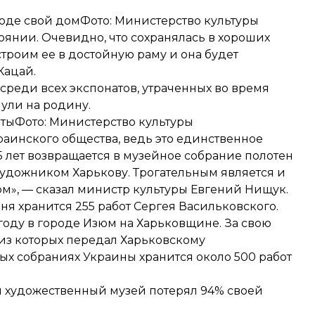
юде свой домФото: Министерство культуры
оянии. Очевидно, что сохранялась в хороших
строим ее в достойную раму и она будет
Кацай.
среди всех экспонатов, утраченных во время
ули на родину.
атыФото: Министерство культуры
аинского общества, ведь это единственное
5 лет возвращается в музейное собрание полотен
художником Харькову. Трогательным является и
дом», — сказал министр культуры Евгений Нищук.
ня хранится 255 работ Сергея Васильковского.
году в городе Изюм на Харьковщине. За свою
 из которых передал Харьковскому
ных собраниях Украины хранится около 500 работ
 художественный музей потерял 94% своей