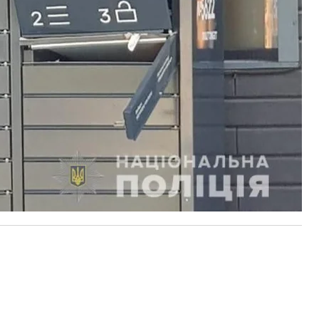
 до десяти лет.
овать расследованию инцидентов и решили
 — рентгенотелевизионные установки для
ь с кинологическими службами во всех регионах
в и внедрить процесс полной идентификации
что от нас зависит, для создания безопасного
де
», ㅡ отметили в «Новой почте».