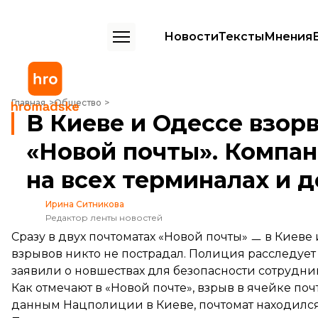
Новости
Тексты
Мнения
В Киеве и Одессе взорвались почтоматы «Новой почты». Компания 
Главная
Общество
В Киеве и Одессе взор
«Новой почты». Компа
на всех терминалах и 
Ирина Ситникова
Редактор ленты новостей
Сразу в двух почтоматах «Новой почты» ㅡ в Киеве
взрывов никто не пострадал. Полиция расследует
заявили о новшествах для безопасности сотрудни
Как
отмечают
в «Новой почте», взрыв в ячейке поч
данным
Нацполиции в Киеве, почтомат находился