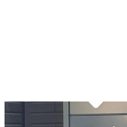
В одном из ящиков почтомата в Одессе ср
Национальн
По фактам взрывов правоохранители открыли уголо
уничтожение или повреждение имущества) Уголов