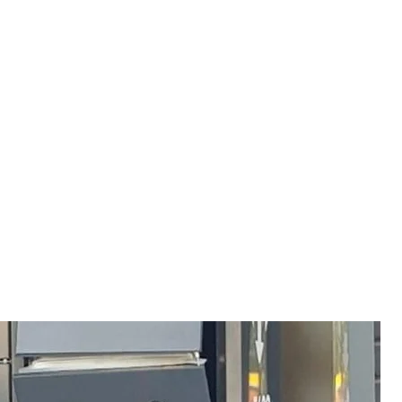
аботало самодельное взрывное устройство
ая полиция
вные производства по ч. 2 ст. 194 (Умышленное
ного кодекса Украины. Санкция статьи