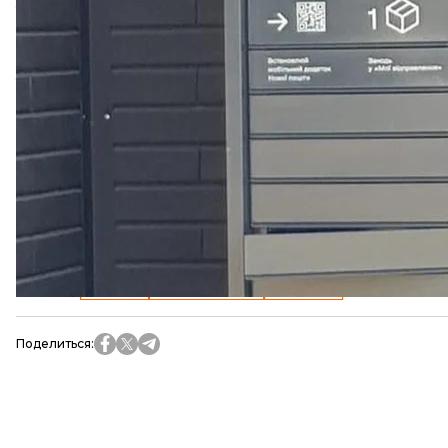
предусматривает лишение свободы на срок от трех
В «Новой почте» пообещали всячески способств
установить на всех терминалах и депо раписканы
проверки посылок.
Кроме того, в компании хотят начать сотрудничат
для выявления подозрительных посылок и грузо
клиентов.
«Мы понимаем нашу роль в обществе и делаем все, 
пространства. К сожалению, преступники есть вез
Больше о
:
Киев
новая почта
Одеса
Поделиться
: