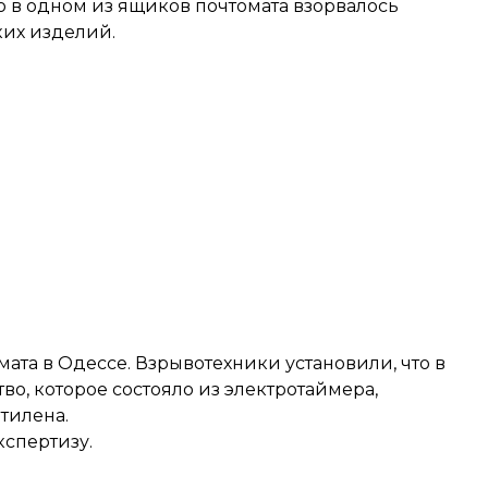
 в одном из ящиков почтомата взорвалось
ких изделий.
ата в Одессе. Взрывотехники установили, что в
о, которое состояло из электротаймера,
тилена.
кспертизу.