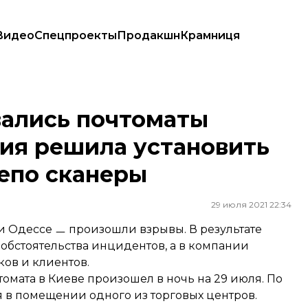
Видео
Спецпроекты
Продакшн
Крамниця
решила установить на всех терминалах и депо сканеры
вались почтоматы
ния решила установить
депо сканеры
29 июля 2021 22:34
 и Одессе ㅡ произошли взрывы. В результате
 обстоятельства инцидентов, а в компании
ков и клиентов.
томата в Киеве произошел в ночь на 29 июля. По
 в помещении одного из торговых центров.