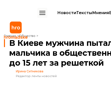
Новости
Тексты
Мнения
В Киеве мужчина пытался изнасиловать мальчика в общественном ту
Главная
Общество
В Киеве мужчина пыта
мальчика в общественн
до 15 лет за решеткой
Ирина Ситникова
Редактор ленты новостей