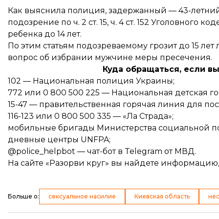
Как выяснила полиция, задержанный — 43-летни
подозрение по ч. 2 ст. 15, ч. 4 ст. 152 Уголовног
ребенка до 14 лет.
По этим статьям подозреваемому грозит до 15 ле
вопрос об избрании мужчине меры пресечения.
Куда обращаться, если в
102 ― Национальная полиция Украины;
772 или 0 800 500 225 ― Национальная детская г
15-47 — правительственная горячая линия для по
116-123 или 0 800 500 335 — «Ла Страда»;
мобильные бригады Министерства социальной по
дневные центры UNFPA;
@police_helpbot ― чат-бот в Telegram от МВД.
На сайте
«Разорви круг»
вы найдете информацию, к
Больше о
:
сексуальное насилие
Киевская область
не