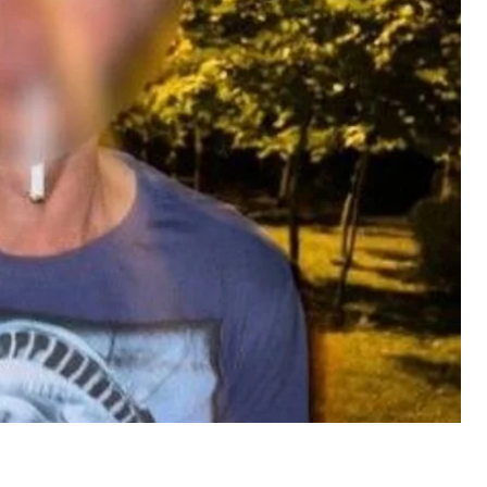
рке «Партизанская слава» вместе с родителями.
галась неподалеку. В это время за мальчиком
 и попытался изнасиловать.
кабинки. Очевидец задержал злоумышленника и