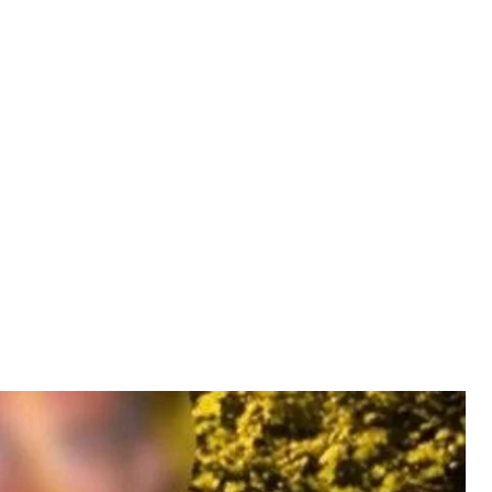
вать 12-летнего мальчика в парке «Партизанская слава»
 Киева
насиловать 12—летнего мальчика в кабинке
ря неравнодушным людям, услышавшим крик