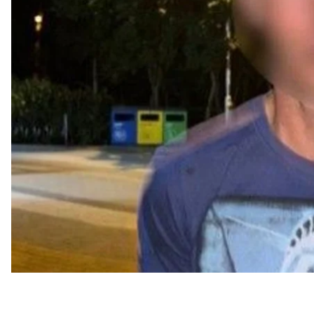
ребенка. Теперь мужчине грозит до 15 лет тюрьмы.
Об этом
сообщила
полиция Киева.
Как выяснили полицейские, мальчик отдыхал в па
Около 20:00 он пошел в уборную, которая распола
зашел неизвестный, силой затолкал его в кабинку
Услышав крики ребенка, прохожий выбил дверь 
передал правоохранителям.