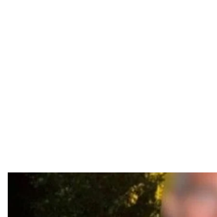
Мужчина, задержанный по подозрению в попытке изнасило
Полиция
В Киеве задержали мужчину, который пытался из
общественного туалета. Его задержали благода