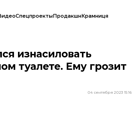
Видео
Спецпроекты
Продакшн
Крамниця
алете. Ему грозит до 15 лет за решеткой
лся изнасиловать
ом туалете. Ему грозит
04 сентября 2023 15:16