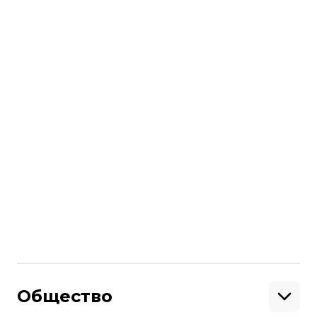
Больше о
:
Слуга Народа
Поделиться
:
Общество