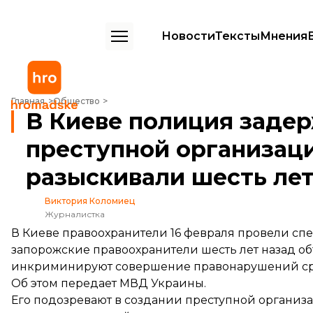
Новости
Тексты
Мнения
В Киеве полиция задержала лидера преступной организации Анис
Главная
Общество
В Киеве полиция заде
преступной организаци
разыскивали шесть ле
Виктория Коломиец
Журналистка
В Киеве правоохранители 16 февраля провели с
запорожские правоохранители шесть лет назад о
инкриминируют совершение правонарушений сраз
Об этом
передает
МВД Украины.
Его подозревают в создании преступной организац