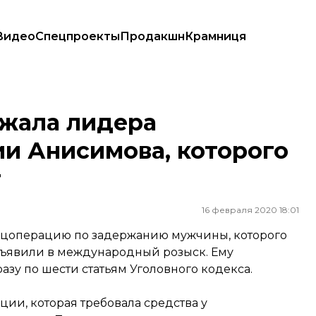
Видео
Спецпроекты
Продакшн
Крамниця
имова, которого разыскивали шесть лет
ржала лидера
и Анисимова, которого
т
16 февраля 2020 18:01
пецоперацию по задержанию мужчины, которого
бъявили в международный розыск. Ему
у по шести статьям Уголовного кодекса.
ии, которая требовала средства у