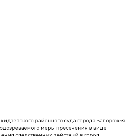
икидзевского районного суда города Запорожья
подозреваемого меры пресечения в виде
дения следственных действий в город