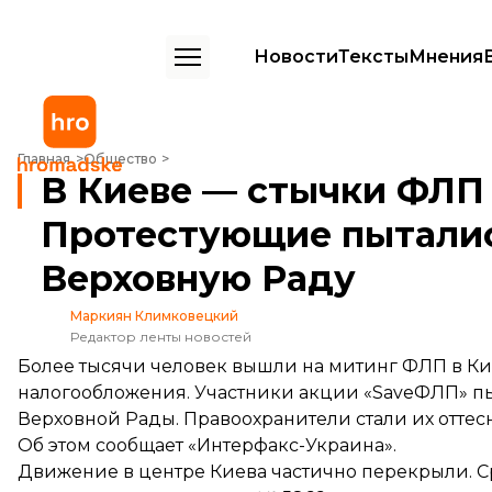
Новости
Тексты
Мнения
В Киеве — стычки ФЛП и полицейских. Протестующие пытались шт
Главная
Общество
В Киеве — стычки ФЛП 
Протестующие пытали
Верховную Раду
Маркиян Климковецкий
Редактор ленты новостей
Более тысячи человек вышли на митинг ФЛП в Кие
налогообложения. Участники акции «SaveФЛП» пы
Верховной Рады. Правоохранители стали их оттесн
Об этом сообщает «Интерфакс-Украина».
Движение в центре Киева частично перекрыли. 