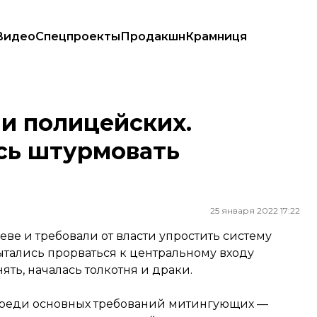
Видео
Спецпроекты
Продакшн
Крамниця
урмовать Верховную Раду
и полицейских.
сь штурмовать
25 января 2022 17:22
ве и требовали от власти упростить систему
тались прорваться к центральному входу
ять, началась толкотня и драки.
Среди основных требований митингующих —