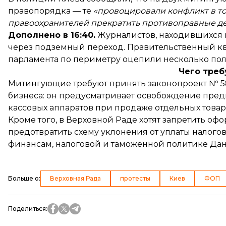
правопорядка — те
«провоцировали конфликт в то
правоохранителей прекратить противоправные д
Дополнено в 16:40.
Журналистов, находившихся 
через подземный переход. Правительственный кв
парламента по периметру оцепили несколько по
Чего тре
Митингующие требуют принять законопроект № 5
бизнеса: он предусматривает освобождение пре
кассовых аппаратов при продаже отдельных това
Кроме того, в Верховной Раде хотят
запретить офо
предотвратить схему уклонения от уплаты налого
финансам, налоговой и таможенной политике Дан
Больше о
:
Верховная Рада
протесты
Киев
ФОП
Поделиться
: