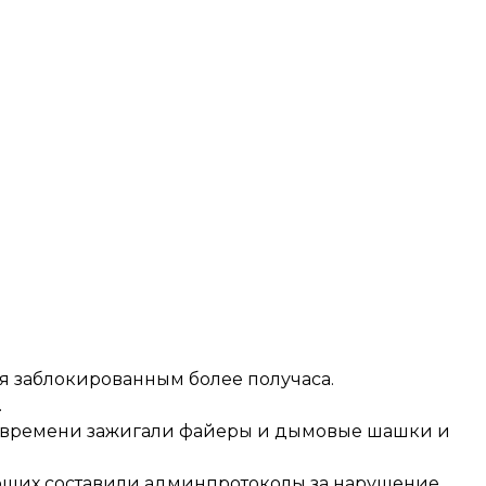
я заблокированным более получаса.
.
 времени зажигали файеры и дымовые шашки и
ующих составили админпротоколы за нарушение