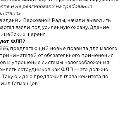
лпе и не реагировали на требования
ействия»
.
в здании Верховной Рады, начали выводить
артал взяли под усиленную охрану. Здание
лицейских шеренг.
буют ФЛП?
866, предлагающий новые правила для малого
дпринимателей от обязательного применения
ров и упрощение системы налогообложения.
рмлять сотрудников как ФЛП
— это должно
в. Такую идею предложил глава комитета по
иил Гетманцев.