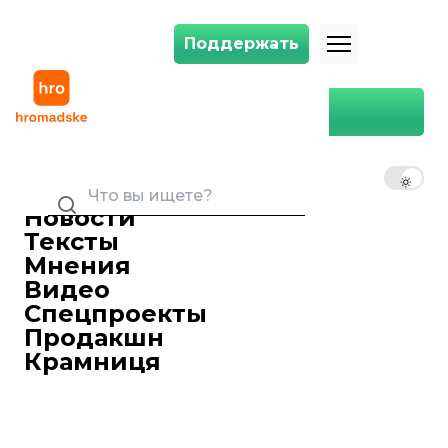
Поддержать
Поддержать
В Киевской области зоозащитники спасли лебедей, которых пытал
Главная
Общество
В Киевской области
зоозащитники спасли
RU
UK
EN
лебедей, которых пытались
убить браконьеры
Новости
Тексты
Остап Крамар
11 декабря 2022 16:45
Редактор ленты новостей
Мнения
Видео
Спецпроекты
Продакшн
Крамниця