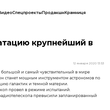
Видео
Спецпроекты
Продакшн
Крамниця
уатацию крупнейший в
12 января 2020 13:53
й большой и самый чувствительный в мире
 он станет мощным инструментом астрономов по
юцию галактик и темной материи.
скоп провел в режиме испытаний.
и радиотелескопа превысили запланированный