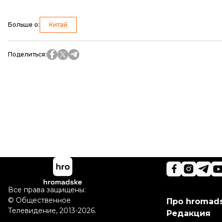
Больше о
:
Китай
Поделиться
:
Все права защищены:
©
Общественное
Про hromad
Телевидение
,
2013-2026.
Редакция