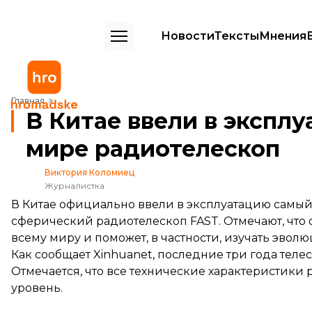
Новости
Тексты
Мнения
В Китае ввели в эксплуатацию крупнейший в мире радиотелескоп
Главная
В Китае ввели в экспл
мире радиотелескоп
Виктория Коломиец
Журналистка
В Китае официально ввели в эксплуатацию самы
сферический радиотелескоп FAST. Отмечают, что
всему миру и поможет, в частности, изучать эвол
Как
сообщает
Xinhuanet, последние три года теле
Отмечается, что все технические характеристик
уровень.