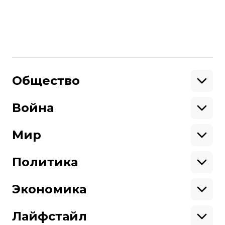
Больше о
:
госдолг
государственный долг Украины
Поделиться
:
Общество
Образование
Криминал
Война
Поддержать
Здоровье
Экология
Ветераны
Военные
Мир
Ситуация на фронте
Поддержи hromadske.
Крым
США
Мы работаем для тебя и благодаря тебе.
Донбасс
Латинская Америка
Политика
Азия
Будь нашим другом
Африка
Законопроекты
Европа
Персоналии
Экономика
Геополитика
Верховная Рада
Про hromadske
Тендеры
Кабинет министров
Бизнес
Редакция
Магазин
Реформы
Энергетика
Лайфстайл
Контакты
Фин. отчеты
Выборы
Личные финансы