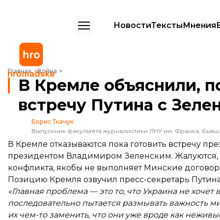
Новости
Тексты
Мнения
В Кремле объяснили, почему не готовят встречу Путина с Зеленск
Главная
Война
В Кремле объяснили, п
встречу Путина с Зеле
Борис Ткачук
Выпускник факультета журналистики ЛНУ им. Франка, быв
В Кремле отказываются пока готовить встречу п
президентом Владимиром Зеленским. Жалуются, ч
конфликта, якобы не выполняет Минские договор
Позицию Кремля озвучил пресс-секретарь Путин
«Главная проблема — это то, что Украина не хочет 
последовательно пытается размывать важность мин
их чем-то заменить, что они уже вроде как неживы