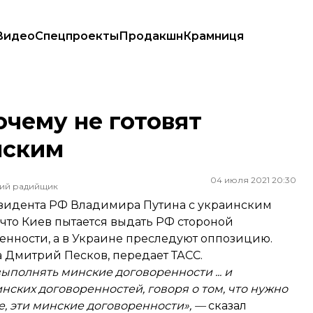
Видео
Спецпроекты
Продакшн
Крамниця
им
очему не готовят
нским
04 июля 2021 20:30
ший радийщик
резидента РФ Владимира Путина с украинским
то Киев пытается выдать РФ стороной
енности, а в Украине преследуют оппозицию.
а Дмитрий Песков,
передает
ТАСС.
выполнять минские договоренности ... и
ских договоренностей, говоря о том, что нужно
е, эти минские договоренности», —
сказал