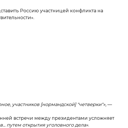
едставить Россию участницей конфликта на
твительности».
рное, участников [нормандской] "четверки"»,
—
ронней встречи между президентами усложняет
... путем открытия уголовного дела»
.