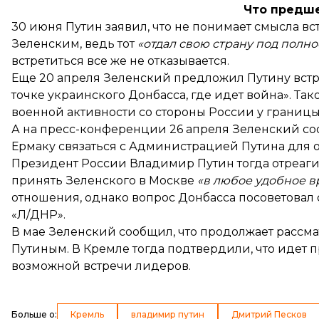
Что предш
30 июня Путин
заявил
, что не понимает смысла 
Зеленским, ведь тот
«отдал свою страну под полн
встретиться все же не отказывается.
Еще 20 апреля Зеленский
предложил
Путину встре
точке украинского Донбасса, где идет война». Т
военной активности со стороны России у границ
А на пресс-конференции 26 апреля Зеленский
со
Ермаку связаться с Администрацией Путина для о
Президент России Владимир Путин тогда
отреаг
принять Зеленского в Москве
«в любое удобное в
отношения, однако вопрос Донбасса посоветовал
«Л/ДНР».
В мае Зеленский сообщил, что продолжает
рассма
Путиным. В Кремле тогда подтвердили, что идет 
возможной встречи лидеров.
Больше о
:
Кремль
владимир путин
Дмитрий Песков