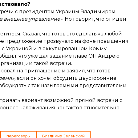
ествовало?
встречи с президентом Украины Владимиром
ое внешнее управление»
. Но говорит, что от идеи
титься. Сказал, что готов это сделать «в любой
акое предложение прозвучало на фоне повышения
ы с Украиной и в оккупированном Крыму.
общил
, что уже дал задание главе ОП Андрею
рганизации такой встречи.
ировал
на приглашение и заявил, что готов
ремя»,
если он хочет обсудить двусторонние
 обсуждать с так называемыми представителями
тривать вариант
возможной прямой встречи с
процесс налаживания контактов относительно
переговоры
Владимир Зеленский