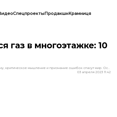
Видео
Спецпроекты
Продакшн
Крамниця
и
я газ в многоэтажке: 10
Редактор ленты новостей hromadske. Считаю, что уважение к каждому, критическое мышление и признание ошибок спасут мир. Особенно люблю новости о науке и космос
03 апреля 2023 11:42