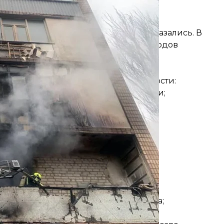
вом Роге, 3 апреля 2023 года
ровской области
 Семь человек от госпитализации отказались. В
жогами и две женщины 1969 и 1932 годов
 Погибших нет.
и утечке газа?
где установлены газовые принадлежности:
орах и краны подачи газа перед ними;
мещений;
 окна и двери;
действуйте по ее указаниям.
 подвале жилого дома:
бытия аварийной бригады службы газа;
действуйте по ее указаниям.