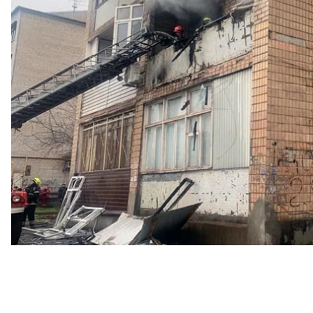
Спасатели узнали о взрыве в 6:56. По предварит
втором этаже взорвалась газовоздушная смесь. В р
потушен в 8:12.
В результате взрыва частично разрушены межкомн
второго подъезда. Опорные конструкции не пов