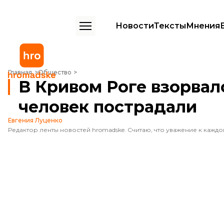
Новости
Тексты
Мнения
В Кривом Роге взорвался газ в многоэтажке: 10 человек пострадал
Главная
Общество
В Кривом Роге взорвалс
человек пострадали
Евгения Луценко