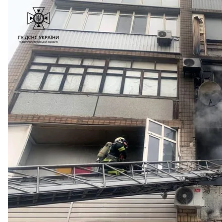
Последствия взрыва газа в Кри
ГСЧС в Днепропет
Пострадали 10 человек, в том числе один ребенок.
больницу попали мужчина 1956 года рождения с о
рождения — они отравились продуктами горения.
Что делать пр
Если вы почувствовали запах газа в помещении, 
немедленно перекройте вентили на газовых приб
выведите людей из загазованных и соседних по
организуйте проветривание помещений, откройте
вызовите аварийную службу газа по телефону 104;
с прибытием бригады аварийной газовой службы 
Если вы почувствовали запах газа в подъезде или
сообщите в аварийную службу газа;
организуйте проветривание подъезда (подвала);
не допускайте в загазованные помещения людей;
организуйте охрану места загазованности до при
с прибытием бригады аварийной газовой службы 