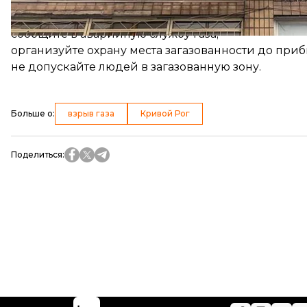
Запах газа на улице (возле газового колодца), вб
газобаллонной установки:
сообщите в аварийную службу газа;
организуйте охрану места загазованности до при
не допускайте людей в загазованную зону.
Больше о
:
взрыв газа
Кривой Рог
Поделиться
: