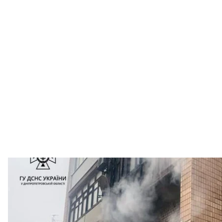
Последствия взрыва газа в Кри
ГСЧС в Днепропет
В пятиэтажке в Кривом Роге с утра произошел взры
человек.
Об этом
сообщает
ГСЧС в Днепропетровской облас