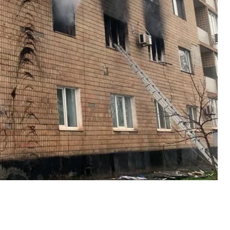
ельной информации, в трехкомнатной квартире на
езультате возник пожар на 70 м². Пожар был
атные перегородки, выбиты стекла в окнах
реждены.