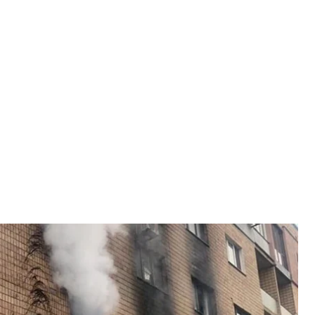
вом Роге, 3 апреля 2023 года
ровской области
в газа, что привело к пожару. Пострадали 10
ти.