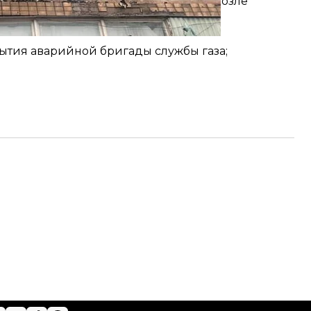
лизи газораспределительного пункта, возле
бытия аварийной бригады службы газа;