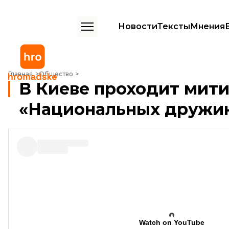
Новости
Тексты
Мнения
В Киеве проходит митинг против «Национальных дружин»
Главная
Общество
В Киеве проходит мити
«Национальных дружи
Watch on YouTube