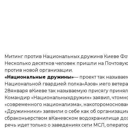
Митинг против Национальных дружинв Киеве Фот
Несколько десятков человек пришли на Почтовую 
против новой организации.
«Национальные дружины»
— проект так называем
Национальной гвардией полка«Азов» иего ветера
28января вКиеве так называемую присягу принял
Командир «Национальныхдружин» заявил, чтомн
«современного национализма», накоторомоснован
«Дружинники» заявили о себе как об организац
сбраконьерством вКаневском водохранилище доза
речь идет только о заведениях сети МСЛ, оператор