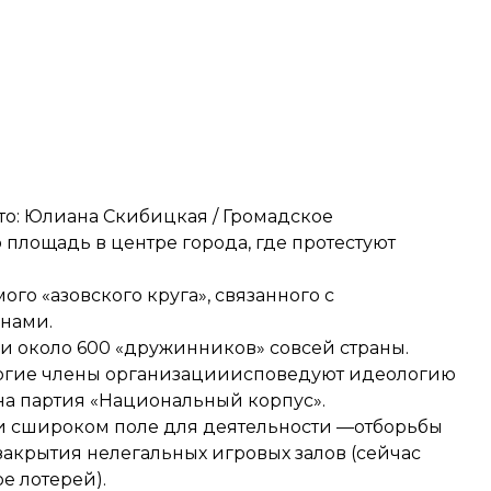
о: Юлиана Скибицкая / Громадское
площадь в центре города, где протестуют
ого «азовского круга», связанного с
нами.
и около 600 «дружинников» совсей страны.
огие члены организацииисповедуют идеологию
а партия «Национальный корпус».
ии сшироком поле для деятельности —отборьбы
крытия нелегальных игровых залов (сейчас
е лотерей).