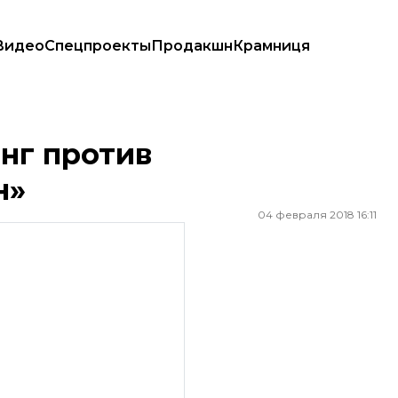
Видео
Спецпроекты
Продакшн
Крамниця
нг против
н»
04 февраля 2018 16:11