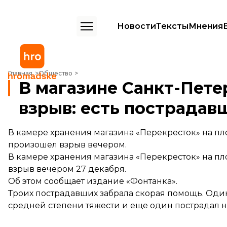
Новости
Тексты
Мнения
В магазине Санкт-Петербурга произошел взрыв: есть пострадавши
Главная
Общество
В магазине Санкт-Пет
взрыв: есть пострадав
В камере хранения магазина «Перекресток» на п
произошел взрыв вечером.
В камере хранения магазина «Перекресток» на п
взрыв вечером 27 декабря.
Об этом
сообщает
издание «Фонтанка».
Троих пострадавших забрала скорая помощь. Один
средней степени тяжести и еще один пострадал н