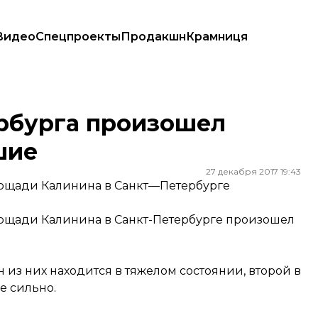
Видео
Спецпроекты
Продакшн
Крамниця
е
ербурга произошел
шие
27 декабря 2017 19:43
лощади Калинина в Санкт—Петербурге
лощади Калинина в Санкт-Петербурге произошел
 из них находится в тяжелом состоянии, второй в
е сильно.