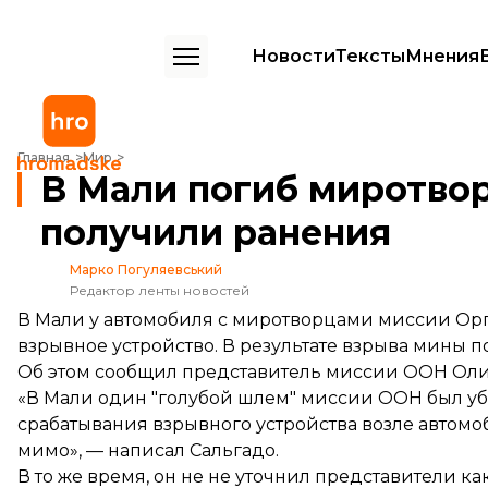
Новости
Тексты
Мнения
В Мали погиб миротворец ООН, еще четверо получили ранения
Главная
Мир
В Мали погиб миротво
получили ранения
Марко Погуляевський
Редактор ленты новостей
В Мали у автомобиля с миротворцами миссии О
взрывное устройство. В результате взрыва мины 
Об этом
сообщил
представитель миссии ООН Оливь
«В Мали один "голубой шлем" миссии ООН был уби
срабатывания взрывного устройства возле автомо
мимо», — написал Сальгадо.
В то же время, он не не уточнил представители к