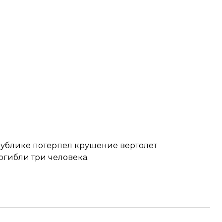
публике
потерпел крушение вертолет
огибли три человека.