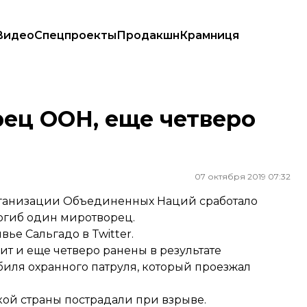
Видео
Спецпроекты
Продакшн
Крамниця
рец ООН, еще четверо
07 октября 2019 07:32
рганизации Объединенных Наций сработало
погиб один миротворец.
е Сальгадо в Twitter.
т и еще четверо ранены в результате
биля охранного патруля, который проезжал
акой страны пострадали при взрыве.