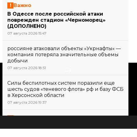
Важно
В Одессе после российской атаки
поврежден стадион «Черноморец»
(ДОПОЛНЕНО)
07 августа 2026 15:47
россияне атаковали объекты «Укрнафты» —
компания потеряла значительные объемы
добычи
07 августа 2026 18:51
Поддержать
Силы беспилотных систем поразили еще
шесть судов «теневого флота» рф и базу ФСБ
Поддержи hromadske.
в Херсонской области
Мы работаем для тебя и
07 августа 2026 19:37
благодаря тебе. Будь нашим
другом
Важно
Поддержка Сенатом США санкций
против рф, протесты против вырубки
Все новости