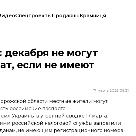
Видео
Спецпроекты
Продакшн
Крамниця
, если не имеют паспорта рф
 декабря не могут
ат, если не имеют
17 марта 2023 09:31
орожской области местные жители могут
есть российские паспорта.
ил Украины в утренней сводке 17 марта.
елями российской налоговой службы запретили
ажданам, не имеющим регистрационного номера