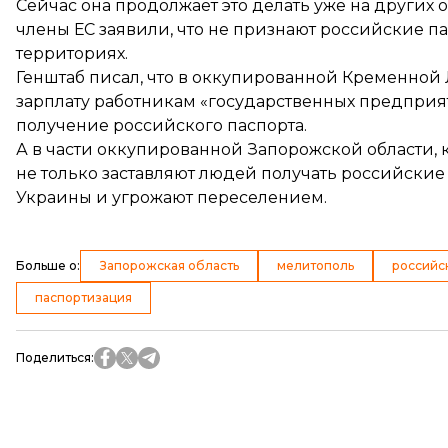
Сейчас она
продолжает это делать
уже на других 
члены ЕС заявили, что не признают российские п
территориях.
Генштаб писал, что в оккупированной Кременной
зарплату
работникам «государственных предприяти
получение российского паспорта.
А в части оккупированной Запорожской области, к
не только заставляют людей получать российские 
Украины
и угрожают переселением.
Больше о
:
Запорожская область
мелитополь
российс
паспортизация
Поделиться
: