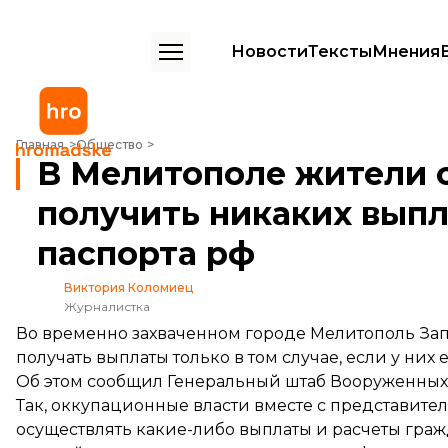
Новости
Тексты
Мнения
В Мелитополе жители с декабря не могут получить никаких выплат
Главная
Общество
В Мелитополе жители с
получить никаких выпл
паспорта рф
Виктория Коломиец
Журналистка
Во временно захваченном городе Мелитополь Зап
получать выплаты только в том случае, если у них 
Об этом
сообщил
Генеральный штаб Вооруженных с
Так, оккупационные власти вместе с представит
осуществлять какие-либо выплаты и расчеты гр