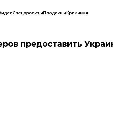
Видео
Спецпроекты
Продакшн
Крамниця
 оружия
ров предоставить Украине