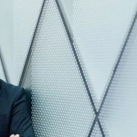
Андрей Мельник
МИД Украины
 Андрей Мельник призвал партнеров пересечь все 
оружия ВСУ.
зникам за военную помощь, но ее недостаточно и У
ской агрессией.
 члены международной коалиции, поддерживающей У