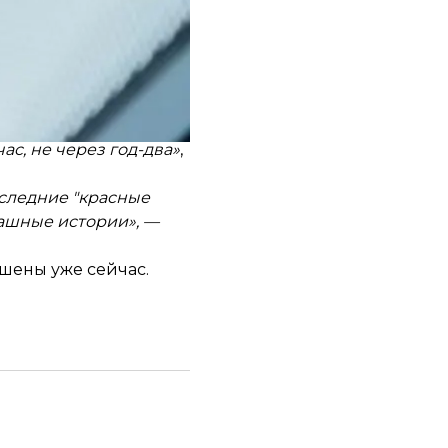
 если взять лендлиз
х это будет где-то
ть масштаб этой войны
.
с, не через год-два»
,
оследние "красные
рашные истории», —
ешены уже сейчас.