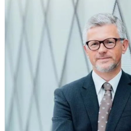
Заместитель министра иностранных дел Украины
красные линии» и выделить 1% ВВП на поставки 
Об этом он
написал
в Twitter.
Мельник подчеркнул, что Украина благодарна сою
нужно в 10 раз больше, чтобы покончить с россий
Так, глава Пентагона Ллойд Остин сообщил, что
помощь в безопасности на 55 млрд долларов.