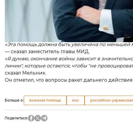
«На самом деле большая вроде бы цифра. Но, если 
правительства США, было предоставлено в ценах т
700-750-800 млрд долларов»
, —
сказал
Мельник в э
Он заявил, что вопрос увеличения помощи «надо 
«Эта помощь должна быть увеличена по меньшей ме
— сказал заместитель главы МИД.
«Я думаю, окончание войны зависит в значительно
линии", которые остаются, чтобы "не провоциров
сказал Мельник.
Он отметил, что вопросы ракет дальнего действи
Больше о
:
военная помощь
мзс
российско-украинская
Поделиться
: