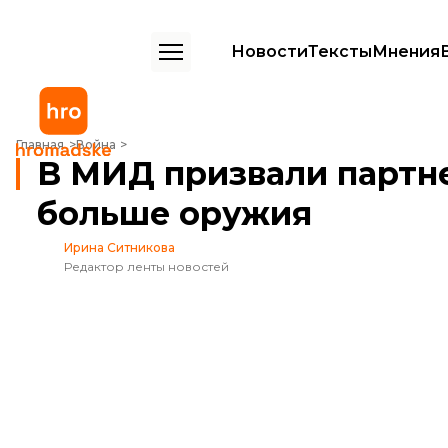
Новости
Тексты
Мнения
В МИД призвали партнеров предоставить Украине в 10 раз больше
Главная
Война
В МИД призвали партне
больше оружия
Ирина Ситникова
Редактор ленты новостей