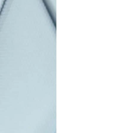
«искусственные
краине в 2023 году
краину, уже оказали