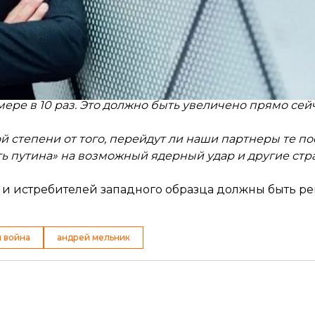
сравнить эту войну со Второй мировой, тогда, только
ех лет помощи на 55 млрд долларов. В нынешних цена
фире «Суспильного».
ставить грубо», а союзники Украины должны осозна
ре в 10 раз. Это должно быть увеличено прямо сейча
й степени от того, перейдут ли наши партнеры те п
ать путина» на возможный ядерный удар и другие ст
я и истребителей западного образца должны быть р
 война
андрей мельник