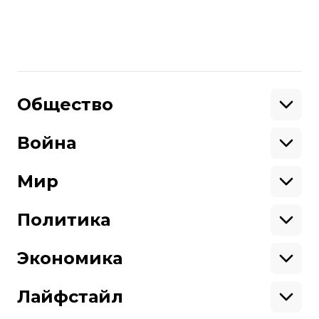
российско-украинская война
Максим Буткевич
Поделиться
:
Общество
Образование
Криминал
Война
Поддержать
Здоровье
Экология
Ветераны
Военные
Мир
Ситуация на фронте
Поддержи hromadske.
Крым
США
Мы работаем для тебя и благодаря тебе.
Донбасс
Латинская Америка
Политика
Азия
Будь нашим другом
Африка
Законопроекты
Европа
Персоналии
Экономика
Геополитика
Верховная Рада
Про hromadske
Тендеры
Кабинет министров
Бизнес
Редакция
Магазин
Реформы
Энергетика
Лайфстайл
Контакты
Фин. отчеты
Выборы
Личные финансы
Коррупция
Инфраструктура
Спорт