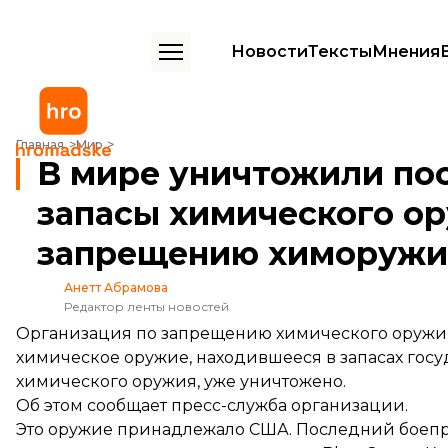
Новости
Тексты
Мнения
В мире уничтожили последние заявленные запасы химического 
Главная
Мир
В мире уничтожили по
запасы химического о
запрещению химоружи
Анетт Абрамова
Редактор ленты новостей
Организация по запрещению химического оружия
химическое оружие, находившееся в запасах го
химического оружия, уже уничтожено.
Об этом
сообщает
пресс-служба организации.
Это оружие принадлежало США. Последний боепр