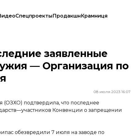
Видео
Спецпроекты
Продакшн
Крамниця
оружия — Организация по запрещению химоружия
следние заявленные
ружия — Организация по
я
08 июля 2023 16:07
 (ОЗХО) подтвердила, что последнее
сударств—участников Конвенции о запрещении
ипас обезвредили 7 июля на заводе по