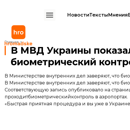
Новости
Тексты
Мнения
В МВД Украины показали, как будет работать биометрический кон
Главная
В МВД Украины показал
биометрический контро
В Министерстве внутренних дел заверяют, что б
В Министерстве внутренних дел заверяют, что б
Соответствующую запись
опубликовало
на страниц
проходитбиометрическийконтроль в аэропортах.
«Быстрая приятная процедура и вы уже в Украине!