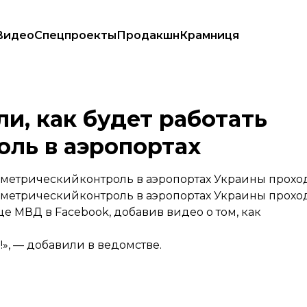
Видео
Спецпроекты
Продакшн
Крамниця
троль в аэропортах
и, как будет работать
ль в аэропортах
иометрическийконтроль в аэропортах Украины прохо
иометрическийконтроль в аэропортах Украины прохо
е МВД в Facebook, добавив видео о том, как
», — добавили в ведомстве.