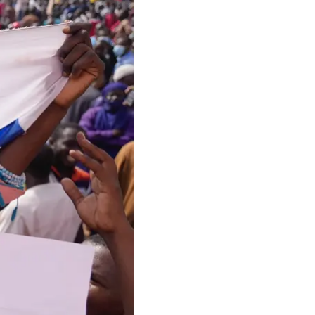
рота в стране, Ниамей, 30
, которые
гами, скандируя имя
игер.
ый дым. Нигерская