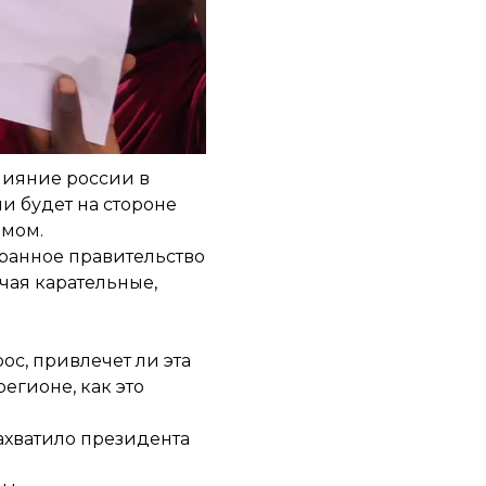
нцию или ее
ипломатов.
ра, а США и
влияние россии в
ли будет на стороне
змом.
ранное правительство
чая карательные,
ос, привлечет ли эта
егионе, как это
ахватило президента