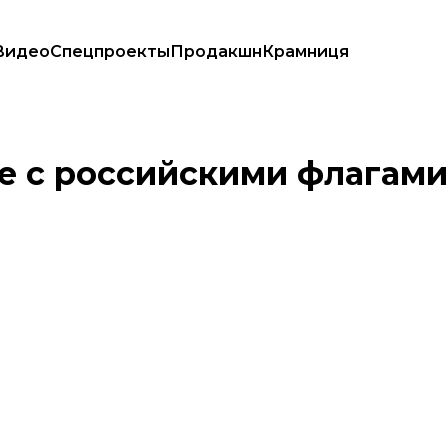
Видео
Спецпроекты
Продакшн
Крамниця
ство Франции
е с российскими флагами