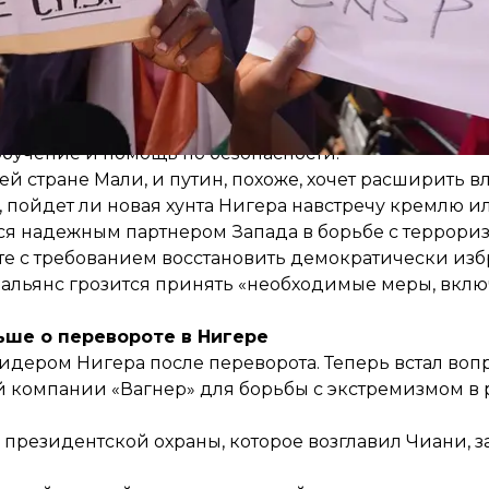
ль Макрон «не потерпит никакого нападения на Фра
 нападения на граждан Франции, ее военных или д
я проведения совместных операций с армией Ниге
бучение и помощь по безопасности.
й стране Мали, и путин, похоже, хочет расширить 
о, пойдет ли новая хунта Нигера навстречу кремлю и
ся надежным партнером Запада в борьбе с террори
е с требованием восстановить демократически изб
т, альянс грозится принять «необходимые меры, вклю
ьше о перевороте в Нигере
лидером Нигера
после переворота. Теперь встал вопр
 компании «Вагнер» для борьбы с экстремизмом в р
 президентской охраны, которое возглавил Чиани, з