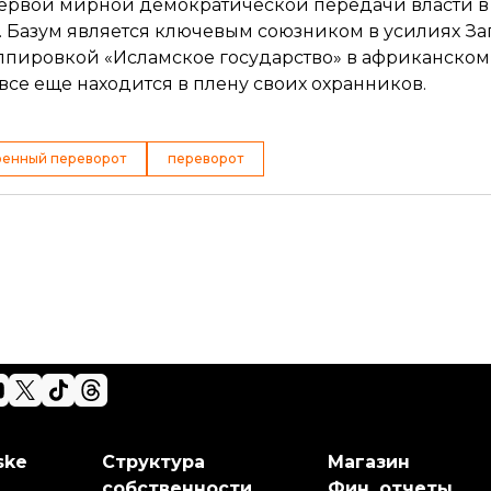
 первой мирной демократической передачи власти в
. Базум является ключевым союзником в усилиях За
ппировкой «Исламское государство» в африканском 
 все еще находится в плену своих охранников.
оенный переворот
переворот
ske
Структура
Магазин
собственности
Фин. отчеты