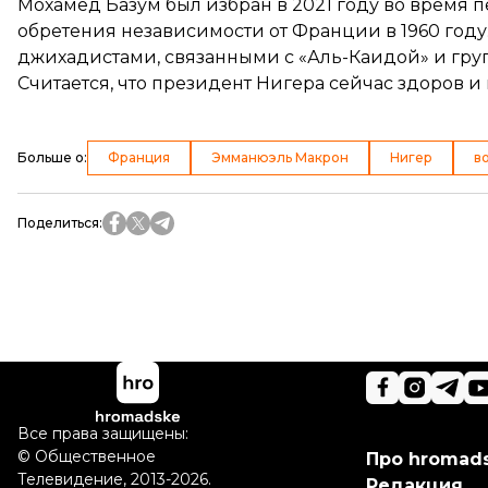
Мохамед Базум был избран в 2021 году во время
обретения независимости от Франции в 1960 году
джихадистами, связанными с «Аль-Каидой» и гру
Считается, что президент Нигера сейчас здоров и
Больше о
:
Франция
Эмманюэль Макрон
Нигер
в
Поделиться
:
Все права защищены:
©
Общественное
Про hromad
Телевидение
,
2013-2026.
Редакция