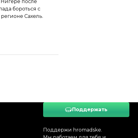
 Нигере после
пада бороться с
регионе Сахель.
Поддержать
Поддержи hromadske.
Мы работаем для тебя и