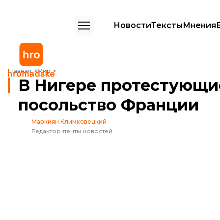
Новости
Тексты
Мнения
В Нигере протестующие с российскими флагами напали на посоль
Главная
Мир
В Нигере протестующи
посольство Франции
Маркиян Климковецкий
Редактор ленты новостей