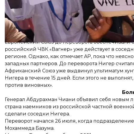
В Елисейском дворце уже
заявили
, что Эмманюэ
интересы», и Париж немедленно ответит в случае
Франция имеет 1500 военнослужащих в Нигере дл
Европейский Союз до переворота обеспечивали о
российский ЧВК «Вагнер» уже действует в соседне
регионе. Однако, как отмечает AP, пока что неясн
западных партнеров. До переворота Нигер считал
Африканский Союз уже выдвинул ультиматум хунт
Нигера в течение 15 дней. Если этого не выполня
против виновных».
Бол
Генерал Абдурахман Чиани
объявил себя новым 
страна наемников из российской частной военной
сделали соседки Нигера.
Переворот начался 26 июля, когда подразделение
Мохаммеда Базума.