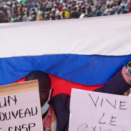
в марше, организованном сторонниками хунты после военного перево
июля 2023 года
AP Photo / Sam Mednick
 подверглось нападению со стороны протестующих
енного переворота в стране.
я (столицы Нигера), размахивая российскими фла
суждая Францию, колонией которой когда-то был Н
 подожгли дверь. Со всего города был виден черн