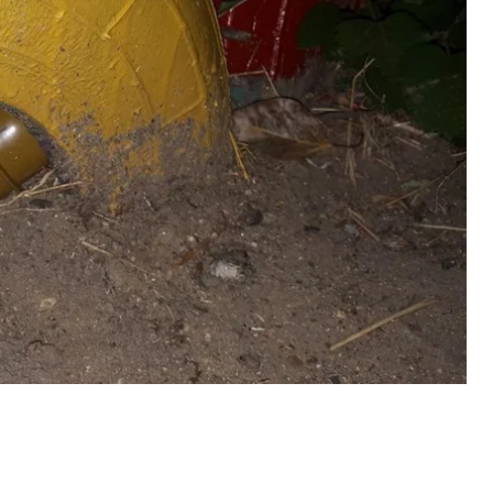
, что он нашел гранату на детской площадке по
сто прибыли оперативники, взрывотехники и
етской площадки, однако при обследовании
ассказала, что гранату туда принес ее сын, а
ын принес гранату домой, то сразу отобрала запал
, когда человек пытался избавиться гранаты, то