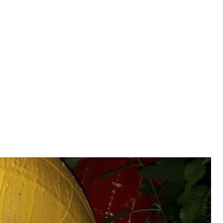
гранату на детской площадке
лиция
ужили гранату РГД—5, которую спрятал там
ской области.