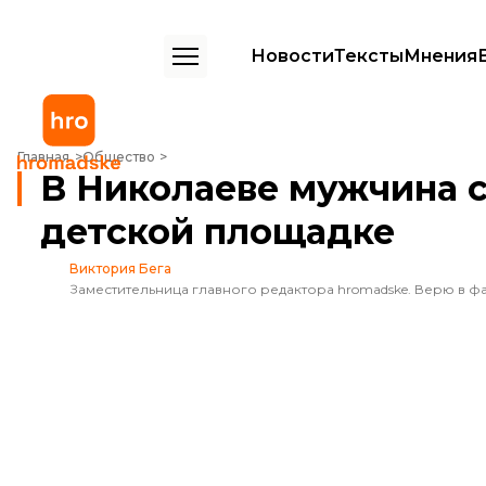
Новости
Тексты
Мнения
В Николаеве мужчина спрятал гранату на детской площадке
Главная
Общество
В Николаеве мужчина с
детской площадке
Виктория Бега
Заместительница главного редактора hromadske. Верю в фа