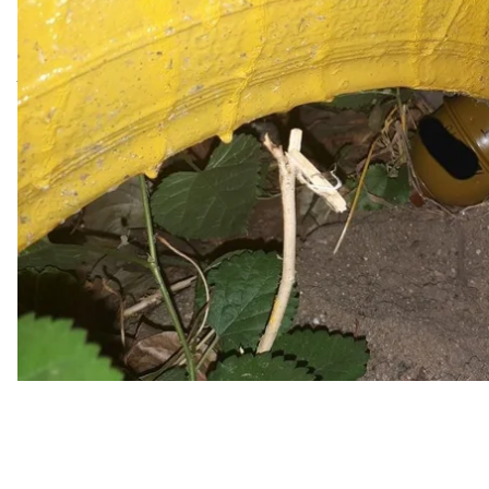
Около 20 часов 29 июля мужчина сообщил полиции
улице Космонавтов в Ингульскому районе. На ме
спасатели. Они изъяли корпус гранаты РГД-5 с д
территории в милицию подошла женщина, которая р
запал к гранате находится в ее сумке.
Женщина рассказала, что когда она увидела, что с
и приказала избавиться опасной находки. «Однако
был замечен прохожими», — отметили в полиции.