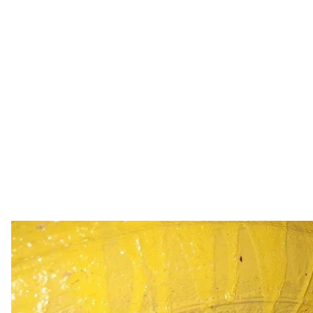
В Николаеве мужчина спрятал 
Нацпо
На одной из детских площадок в Николаеве обнар
местный житель.
Об этом
сообщает
пресс служба полиции Николаев