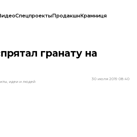
Видео
Спецпроекты
Продакшн
Крамниця
прятал гранату на
30 июля 2019 08:40
кты, идеи и людей