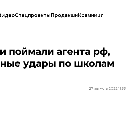
Видео
Спецпроекты
Продакшн
Крамниця
кетные удары по школам — СБУ
и поймали агента рф,
тные удары по школам
27 августа 2022 11:33