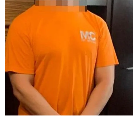
учреждений Николаева для «запугивающих» ракет
Об этом
идет речь
на сайте СБУ.
Мужчина задержан во время контрдиверсионной 
собирал разведданные о дислокации, перемеще
юге.
Спецслужба установила, что по наводкам задерж
несколько объектов военной инфраструктуры и н