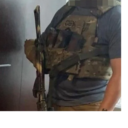
ных обстрелов.
спецоперации. По данным СБУ, он также
нии и вооружении Вооруженных сил Украины на
анного в Николаеве разрушены и повреждены
анесен удар по
двум школам
.