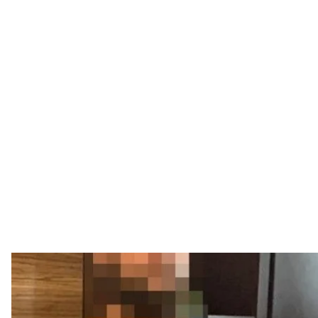
Задержанный мужчина, которого СБУ считает п
Служба безопас
В прифронтовых районах Николаевской области з
данным Службы безопасности Украины, он переда