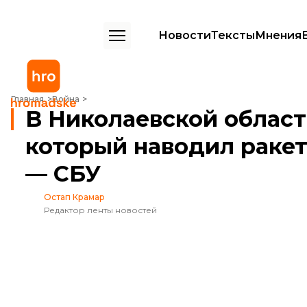
Новости
Тексты
Мнения
В Николаевской области поймали агента рф, который наводил ра
Главная
Война
В Николаевской област
который наводил раке
— СБУ
Остап Крамар
Редактор ленты новостей