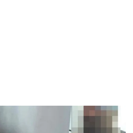
ричастным к корректировке российских ударов
ности Украины
адержан агент военной разведки россии. По
вал оккупантам координаты образовательных