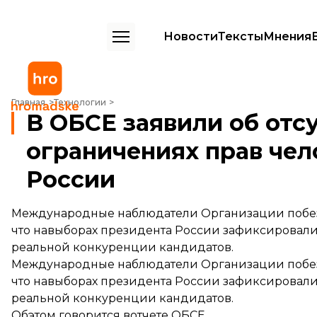
Новости
Тексты
Мнения
В ОБСЕ заявили об отсутствии конкуренции и ограничениях прав ч
Главная
Технологии
В ОБСЕ заявили об отс
ограничениях прав чел
России
Международные наблюдатели Организации побезо
что навыборах президента России зафиксировали
реальной конкуренции кандидатов.
Международные наблюдатели Организации побезо
что навыборах президента России зафиксировали
реальной конкуренции кандидатов.
Обэтом
говорится
вотчете ОБСЕ.