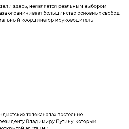
дели здесь, неявляется реальным выбором.
база ограничивает большинство основных свобод
циальный координатор ируководитель
ндистских телеканалах постоянно
резиденту Владимиру Путину, который
открытой агитации.