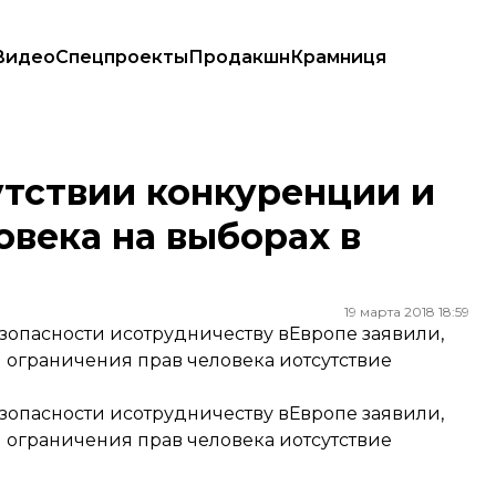
Видео
Спецпроекты
Продакшн
Крамниця
еловека на выборах в России
утствии конкуренции и
овека на выборах в
19 марта 2018 18:59
пасности исотрудничеству вЕвропе заявили,
 ограничения прав человека иотсутствие
пасности исотрудничеству вЕвропе заявили,
 ограничения прав человека иотсутствие