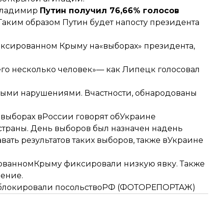
Владимир
Путин получил 76,66% голосов
 Таким образом Путин будет напосту президента
ексированном Крыму на«выборах» президента,
сего несколько человек»— как Липецк голосовал
выми нарушениями. Вчастности, обнародованы
 выборах вРоссии говорят обУкраине
страны. День выборов был назначен надень
вать результатов таких выборов
, также вУкраине
ованномКрыму фиксировали низкую явку. Также
ление.
к блокировали посольствоРФ (ФОТОРЕПОРТАЖ)