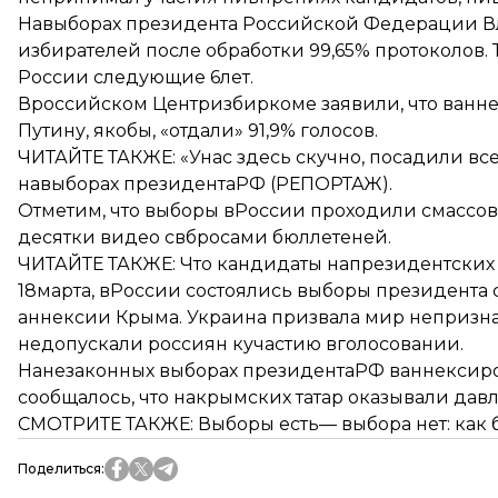
Навыборах президента Российской Федерации 
избирателей после обработки 99,65% протоколов.
России следующие 6лет.
Вроссийском Центризбиркоме заявили, что ванн
Путину, якобы, «отдали» 91,9% голосов.
ЧИТАЙТЕ ТАКЖЕ:
«Унас здесь скучно, посадили в
навыборах президентаРФ (РЕПОРТАЖ)
.
Отметим, что выборы вРоссии проходили смассо
десятки видео свбросами бюллетеней.
ЧИТАЙТЕ ТАКЖЕ:
Что кандидаты напрезидентских
18марта, вРоссии состоялись выборы президента 
аннексии Крыма. Украина призвала мир
непризна
недопускали россиян кучастию вголосовании.
Нанезаконных выборах президентаРФ ваннексир
сообщалось, что накрымских татар оказывали дав
СМОТРИТЕ ТАКЖЕ:
Выборы есть— выбора нет: ка
Поделиться
: