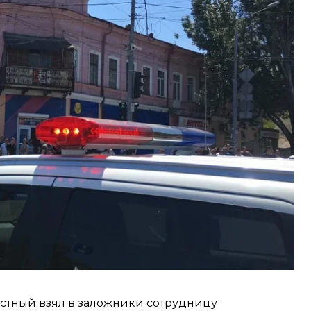
региональной полиции.
да, на место происшествия прибыли руководство
а и патрульные.
Принимаются исчерпывающие меры для
енника», — отметили правоохранители.
естный взял в заложники сотрудницу