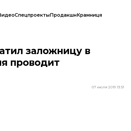
Видео
Спецпроекты
Продакшн
Крамниця
я проводит спецоперацию
атил заложницу в
ия проводит
07 июля 2019 13:51