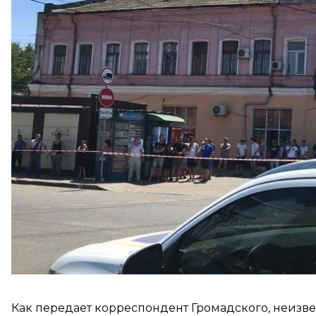
спецоперацию «Гром».
Об этом Громадскому сообщили в пресс-службе 
Инцидент произошел в Суворовском районе горо
полиции области, следственно-оперативная групп
«Проводятся переговоры с правонарушителем. 
освобождения заложницы и задержания злоумышл
Как передает корреспондент Громадского, неизв