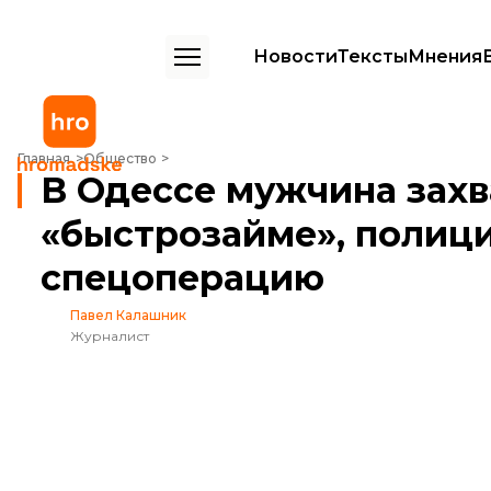
Новости
Тексты
Мнения
В Одессе мужчина захватил заложницу в «быстрозайме», полици
Главная
Общество
В Одессе мужчина захв
«быстрозайме», полиц
спецоперацию
Павел Калашник
Журналист