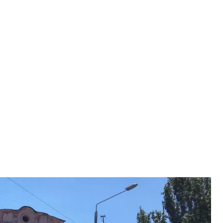
и сотрудницу одного из финансовых учреждений города, 7 июля
 год
лиция
рудницу «быстрозайма», полиция объявила