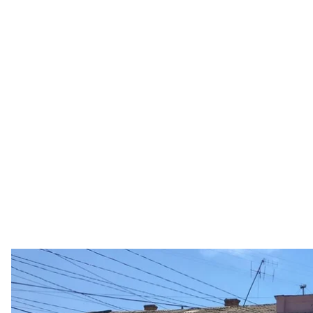
В Суворовском районе Одессы неизвестный захватил в заложник
2019
Нацпо
В Одессе неизвестный захватил в заложники сот